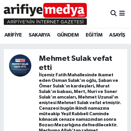
ARİFİYE
ARİFİYE
Sakarya Hava Durumu
ARİFİYE
SAKARYA
GÜNDEM
EĞİTİM
ASAYİŞ
SAKARYA
GÜNDEM
Sakarya Namaz Vakitleri
GÜNDEM
EĞİTİM
Sakarya Trafik Yoğunluk Haritası
Mehmet Sulak vefat
etti
EĞİTİM
EKONOMİ
Süper Lig Puan Durumu ve Fikstür
İlçemiz Fatih Mahallesinde ikamet
eden Osman Sulak'ın oğlu, Şaban ve
ASAYİŞ
ASAYİŞ
Tüm Manşetler
Ömer Sulak'ın kardeşleri, Murat
Sulak'ın babası, Mert, Nuri ve Soner
EKONOMİ
Son Dakika Haberleri
Sulak'ın amcaları, Mehmet Uzunal'ın
eniştesi Mehmet Sulak vefat etmiştir.
Cenazesi bugün ikindi namazına
Haber Arşivi
müteakip Yeşil Kubbeli Caminde
kılınacak cenaze namazından sonra
Bozacı Mezarlığına defnedilecektir.
Merhuma Allah'tan rahmet,