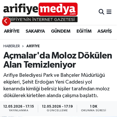
ARİFİYE
ARİFİYE
Sakarya Hava Durumu
ARİFİYE
SAKARYA
GÜNDEM
EĞİTİM
ASAYİŞ
SAKARYA
GÜNDEM
Sakarya Namaz Vakitleri
GÜNDEM
EĞİTİM
Sakarya Trafik Yoğunluk Haritası
HABERLER
ARİFİYE
Açmalar'da Moloz Dökülen
EĞİTİM
EKONOMİ
Süper Lig Puan Durumu ve Fikstür
Alan Temizleniyor
ASAYİŞ
ASAYİŞ
Tüm Manşetler
Arifiye Belediyesi Park ve Bahçeler Müdürlüğü
ekipleri, Şehit Erdoğan Yeni Caddesi yol
EKONOMİ
Son Dakika Haberleri
kenarında kimliği belirsiz kişiler tarafından moloz
dökülerek kirletilen alanda çalışma başlattı.
Haber Arşivi
12.05.2026 - 17:15
12.05.2026 - 17:19
1 DK
YAYINLANMA
GÜNCELLEME
OKUNMA SÜRESI