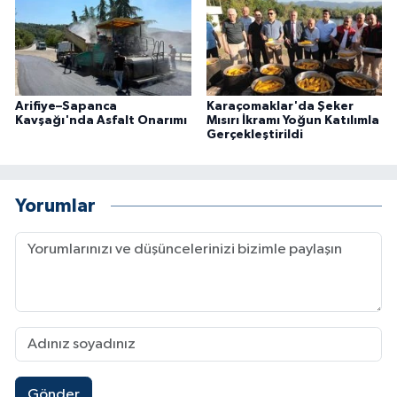
Arifiye–Sapanca
Karaçomaklar'da Şeker
Kavşağı'nda Asfalt Onarımı
Mısırı İkramı Yoğun Katılımla
Gerçekleştirildi
Yorumlar
Gönder