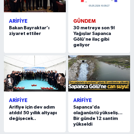
ARİFİYE
GÜNDEM
Bakan Bayraktar’ı
30 metreye son 9!
ziyaret ettiler
Yağışlar Sapanca
Gölü'ne ilaç gibi
geliyor
ARİFİYE
ARİFİYE
Arifiye için dev adım
Sapanca’da
atıldı! 50 yıllık altyapı
olağanüstü yükseliş…
değişecek..
Bir günde 12 santim
yükseldi