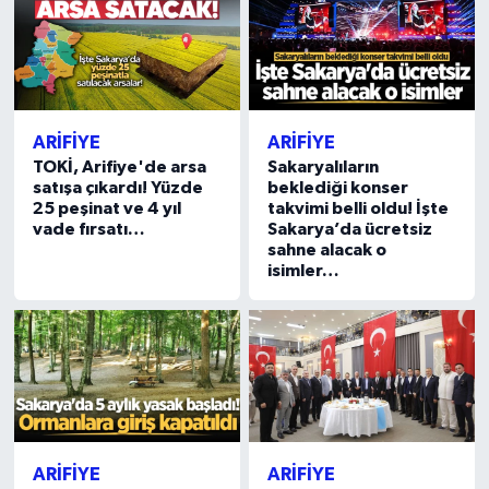
ARİFİYE
ARİFİYE
TOKİ, Arifiye'de arsa
Sakaryalıların
satışa çıkardı! Yüzde
beklediği konser
25 peşinat ve 4 yıl
takvimi belli oldu! İşte
vade fırsatı…
Sakarya’da ücretsiz
sahne alacak o
isimler…
ARİFİYE
ARİFİYE