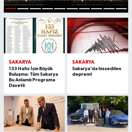
1
2
3
4
5
6
7
8
9
10
SAKARYA
SAKARYA
133 Hafız İçin Büyük
Sakarya’da hissedilen
Buluşma: Tüm Sakarya
deprem!
Bu Anlamlı Programa
Davetli