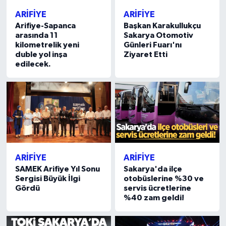
ARİFİYE
ARİFİYE
Arifiye-Sapanca
Başkan Karakullukçu
arasında 11
Sakarya Otomotiv
kilometrelik yeni
Günleri Fuarı'nı
duble yol inşa
Ziyaret Etti
edilecek.
ARİFİYE
ARİFİYE
SAMEK Arifiye Yıl Sonu
Sakarya'da ilçe
Sergisi Büyük İlgi
otobüslerine %30 ve
Gördü
servis ücretlerine
%40 zam geldi!