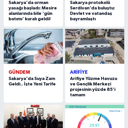
Sakarya'da orman
Sakarya protokolü
yasağı başladı: Mesire
Serdivan'da buluştu:
alanlarında bile 'gün
Devlet ve vatandaş
batımı' kuralı geldi!
bayramlaştı
GÜNDEM
ARİFİYE
Sakarya'da Suya Zam
Arifiye Yüzme Havuzu
Geldi.. İşte Yeni Tarife
ve Gençlik Merkezi
projesinin yüzde 85'i
tamam