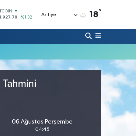
°
ITCOIN
18
Arifiye
4.927,78
%1.32
OLAR
7,5971
%0.05
URO
5,1336
%0.18
TERLİN
4,2534
%0.22
RAM ALTIN
527.85
%0.54
İST100
3.703
%11
u Tahmini
06 Ağustos Perşembe
04:45