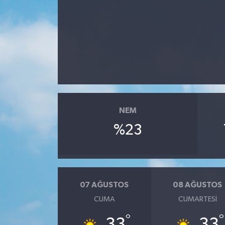
NEM
%23
07 AĞUSTOS
08 AĞUSTOS
CUMA
CUMARTESI
°
°
33
33