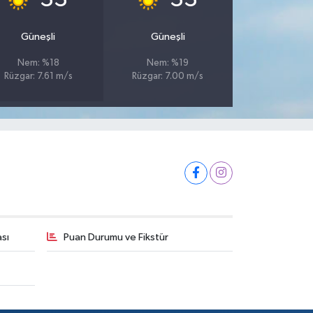
Güneşli
Güneşli
Nem: %18
Nem: %19
Rüzgar: 7.61 m/s
Rüzgar: 7.00 m/s
ası
Puan Durumu ve Fikstür