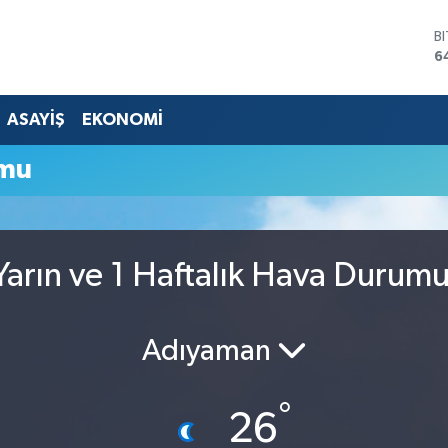
B
6
D
4
E
ASAYİŞ
EKONOMİ
5
S
umu
6
G
6
B
1
arın ve 1 Haftalık Hava Durum
Adıyaman
°
26