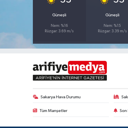
Güneşli
Güneşli
Nem: %16
Nem: %15
Rüzgar: 3.69 m/s
Rüzgar: 3.39 m/s
Sakarya Hava Durumu
Sak
Tüm Manşetler
Son 