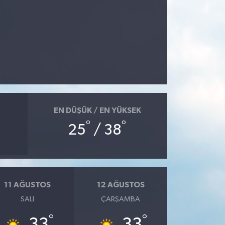
EN DÜŞÜK / EN YÜKSEK
°
°
25
/ 38
11 AĞUSTOS
12 AĞUSTOS
SALI
ÇARŞAMBA
°
°
33
33