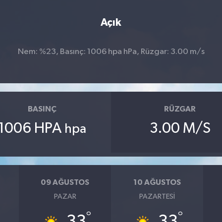
Açık
Nem: %23, Basınç: 1006 hpa hPa, Rüzgar: 3.00 m/s
BASINÇ
RÜZGAR
1006 HPA
3.00 M/S
hpa
09 AĞUSTOS
10 AĞUSTOS
PAZAR
PAZARTESI
°
°
33
33