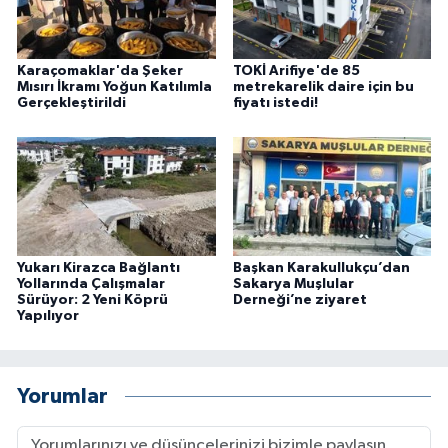
Karaçomaklar'da Şeker
TOKİ Arifiye'de 85
Mısırı İkramı Yoğun Katılımla
metrekarelik daire için bu
Gerçekleştirildi
fiyatı istedi!
Yukarı Kirazca Bağlantı
Başkan Karakullukçu’dan
Yollarında Çalışmalar
Sakarya Muşlular
Sürüyor: 2 Yeni Köprü
Derneği’ne ziyaret
Yapılıyor
Yorumlar