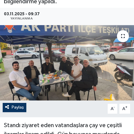
bilgilendirme yapıldı.
03.11.2025 - 09:37
YAYINLANMA
Paylaş
-
+
A
A
Standı ziyaret eden vatandaşlara çay ve çeşitli