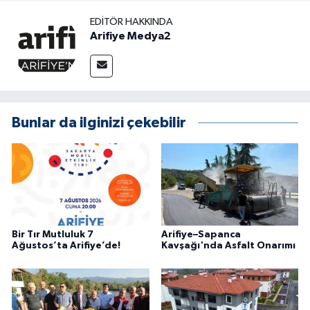
EDITÖR HAKKINDA
Arifiye Medya2
Bunlar da ilginizi çekebilir
Bir Tır Mutluluk 7
Arifiye–Sapanca
Ağustos’ta Arifiye’de!
Kavşağı'nda Asfalt Onarımı