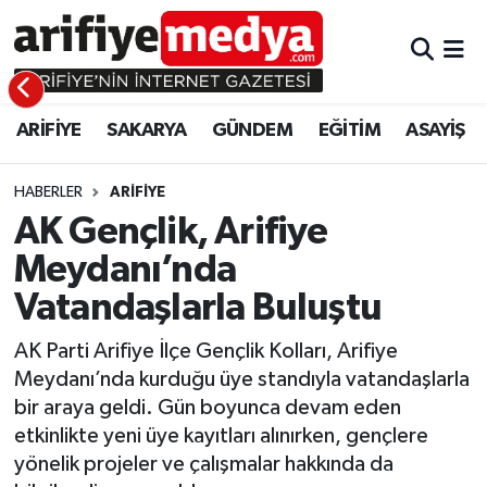
ARİFİYE
ARİFİYE
Sakarya Hava Durumu
ARİFİYE
SAKARYA
GÜNDEM
EĞİTİM
ASAYİŞ
SAKARYA
GÜNDEM
Sakarya Namaz Vakitleri
GÜNDEM
EĞİTİM
Sakarya Trafik Yoğunluk Haritası
HABERLER
ARİFİYE
AK Gençlik, Arifiye
EĞİTİM
EKONOMİ
Süper Lig Puan Durumu ve Fikstür
Meydanı’nda
Vatandaşlarla Buluştu
ASAYİŞ
ASAYİŞ
Tüm Manşetler
AK Parti Arifiye İlçe Gençlik Kolları, Arifiye
EKONOMİ
Son Dakika Haberleri
Meydanı’nda kurduğu üye standıyla vatandaşlarla
bir araya geldi. Gün boyunca devam eden
Haber Arşivi
etkinlikte yeni üye kayıtları alınırken, gençlere
yönelik projeler ve çalışmalar hakkında da