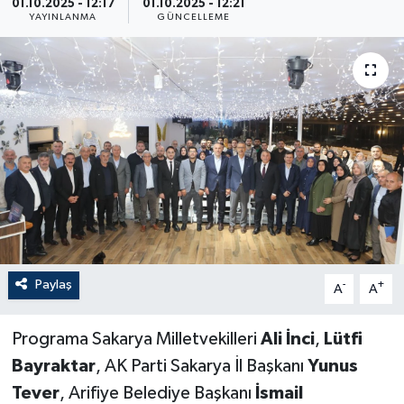
01.10.2025 - 12:17
01.10.2025 - 12:21
YAYINLANMA
GÜNCELLEME
Paylaş
-
+
A
A
Programa Sakarya Milletvekilleri
Ali İnci
,
Lütfi
Bayraktar
, AK Parti Sakarya İl Başkanı
Yunus
Tever
, Arifiye Belediye Başkanı
İsmail