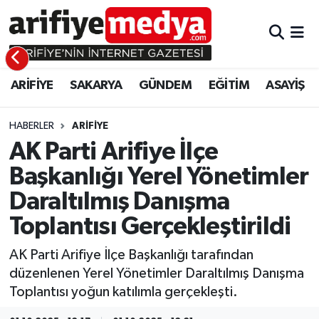
ARİFİYE
ARİFİYE
Sakarya Hava Durumu
ARİFİYE
SAKARYA
GÜNDEM
EĞİTİM
ASAYİŞ
SAKARYA
GÜNDEM
Sakarya Namaz Vakitleri
GÜNDEM
EĞİTİM
Sakarya Trafik Yoğunluk Haritası
HABERLER
ARİFİYE
AK Parti Arifiye İlçe
EĞİTİM
EKONOMİ
Süper Lig Puan Durumu ve Fikstür
Başkanlığı Yerel Yönetimler
Daraltılmış Danışma
ASAYİŞ
ASAYİŞ
Tüm Manşetler
Toplantısı Gerçekleştirildi
EKONOMİ
Son Dakika Haberleri
AK Parti Arifiye İlçe Başkanlığı tarafından
Haber Arşivi
düzenlenen Yerel Yönetimler Daraltılmış Danışma
Toplantısı yoğun katılımla gerçekleşti.