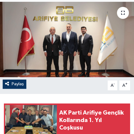
Paylaş
-
+
A
A
AK Parti Arifiye Gençlik
Kollarında 1. Yıl
Coşkusu