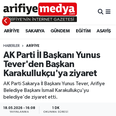
ARİFİYE
ARİFİYE
Sakarya Hava Durumu
ARİFİYE
SAKARYA
GÜNDEM
EĞİTİM
ASAYİŞ
SAKARYA
GÜNDEM
Sakarya Namaz Vakitleri
GÜNDEM
EĞİTİM
Sakarya Trafik Yoğunluk Haritası
HABERLER
ARİFİYE
AK Parti İl Başkanı Yunus
EĞİTİM
EKONOMİ
Süper Lig Puan Durumu ve Fikstür
Tever'den Başkan
Karakullukçu'ya ziyaret
ASAYİŞ
ASAYİŞ
Tüm Manşetler
AK Parti Sakarya İl Başkanı Yunus Tever, Arifiye
EKONOMİ
Son Dakika Haberleri
Belediye Başkanı İsmail Karakullukçu'yu
belediye'de ziyaret etti.
Haber Arşivi
18.05.2026 - 16:08
1 DK
YAYINLANMA
OKUNMA SÜRESI