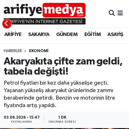
ARİFİYE
ARİFİYE
Sakarya Hava Durumu
ARİFİYE
SAKARYA
GÜNDEM
EĞİTİM
ASAYİŞ
SAKARYA
GÜNDEM
Sakarya Namaz Vakitleri
GÜNDEM
EĞİTİM
Sakarya Trafik Yoğunluk Haritası
HABERLER
EKONOMİ
Akaryakıta çifte zam geldi,
EĞİTİM
EKONOMİ
Süper Lig Puan Durumu ve Fikstür
tabela değişti!
ASAYİŞ
ASAYİŞ
Tüm Manşetler
Petrol fiyatları bir kez daha yükselişe geçti.
Yaşanan yükseliş akaryakıt ürünlerinde zammı
EKONOMİ
Son Dakika Haberleri
beraberinde getirdi. Benzin ve motorinin litre
fiyatında artış yapıldı.
Haber Arşivi
03.06.2026 - 15:47
1 DK
YAYINLANMA
OKUNMA SÜRESI