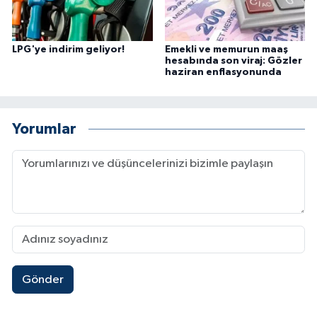
LPG'ye indirim geliyor!
Emekli ve memurun maaş
hesabında son viraj: Gözler
haziran enflasyonunda
Yorumlar
Gönder