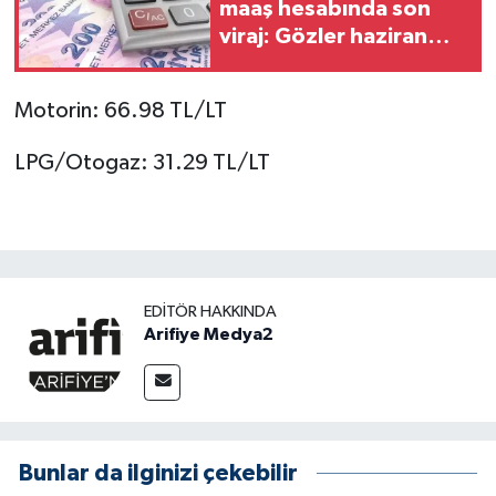
maaş hesabında son
viraj: Gözler haziran
enflasyonunda
Motorin: 66.98 TL/LT
LPG/Otogaz: 31.29 TL/LT
EDITÖR HAKKINDA
Arifiye Medya2
Bunlar da ilginizi çekebilir