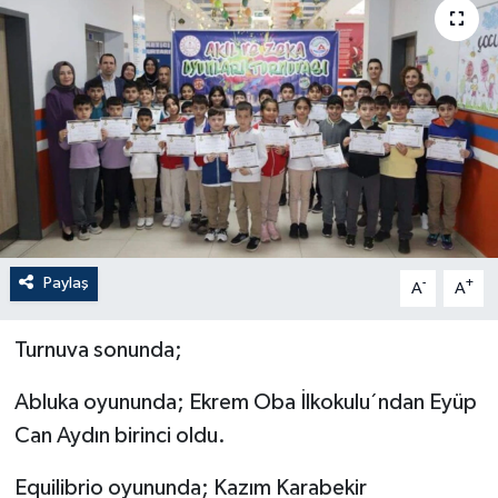
Paylaş
-
+
A
A
Turnuva sonunda;
Abluka oyununda; Ekrem Oba İlkokulu´ndan Eyüp
Can Aydın birinci oldu.
Equilibrio oyununda; Kazım Karabekir