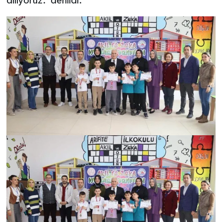
diliyoruz.”denildi.