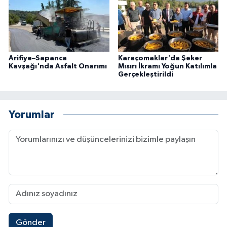
Arifiye–Sapanca
Karaçomaklar'da Şeker
Kavşağı'nda Asfalt Onarımı
Mısırı İkramı Yoğun Katılımla
Gerçekleştirildi
Yorumlar
Gönder