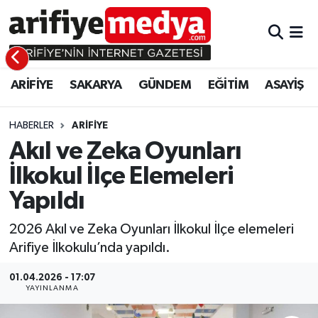
ARİFİYE
ARİFİYE
Sakarya Hava Durumu
ARİFİYE
SAKARYA
GÜNDEM
EĞİTİM
ASAYİŞ
SAKARYA
GÜNDEM
Sakarya Namaz Vakitleri
GÜNDEM
EĞİTİM
Sakarya Trafik Yoğunluk Haritası
HABERLER
ARİFİYE
Akıl ve Zeka Oyunları
EĞİTİM
EKONOMİ
Süper Lig Puan Durumu ve Fikstür
İlkokul İlçe Elemeleri
Yapıldı
ASAYİŞ
ASAYİŞ
Tüm Manşetler
2026 Akıl ve Zeka Oyunları İlkokul İlçe elemeleri
EKONOMİ
Son Dakika Haberleri
Arifiye İlkokulu’nda yapıldı.
Haber Arşivi
01.04.2026 - 17:07
YAYINLANMA