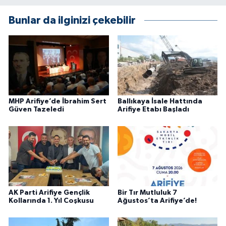
Bunlar da ilginizi çekebilir
MHP Arifiye’de İbrahim Sert
Ballıkaya İsale Hattında
Güven Tazeledi
Arifiye Etabı Başladı
AK Parti Arifiye Gençlik
Bir Tır Mutluluk 7
Kollarında 1. Yıl Coşkusu
Ağustos’ta Arifiye’de!