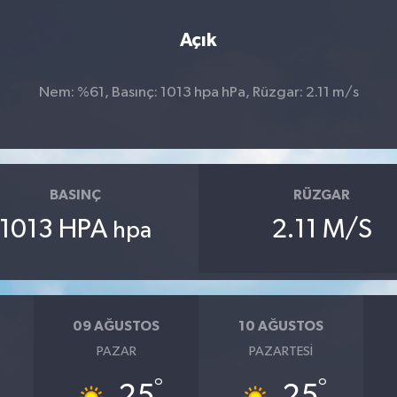
Açık
Nem: %61, Basınç: 1013 hpa hPa, Rüzgar: 2.11 m/s
BASINÇ
RÜZGAR
1013 HPA
2.11 M/S
hpa
09 AĞUSTOS
10 AĞUSTOS
PAZAR
PAZARTESI
°
°
25
25