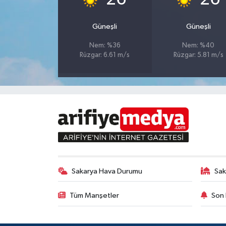
Güneşli
Güneşli
Nem: %36
Nem: %40
Rüzgar: 6.61 m/s
Rüzgar: 5.81 m/s
Sakarya Hava Durumu
Sak
Tüm Manşetler
Son 