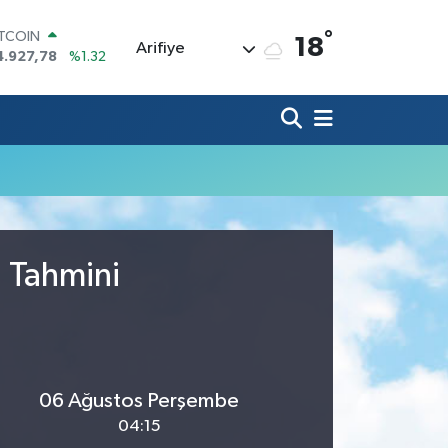
°
ITCOIN
18
Arifiye
4.927,78
%1.32
OLAR
7,5894
%0.08
URO
5,0398
%-0.02
TERLİN
4,1581
%0.16
RAM ALTIN
527.85
%0.54
İST100
3.703
%11
u Tahmini
06 Ağustos Perşembe
04:15