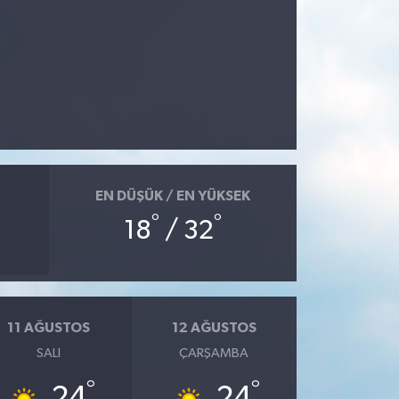
EN DÜŞÜK / EN YÜKSEK
°
°
18
/ 32
11 AĞUSTOS
12 AĞUSTOS
SALI
ÇARŞAMBA
°
°
24
24