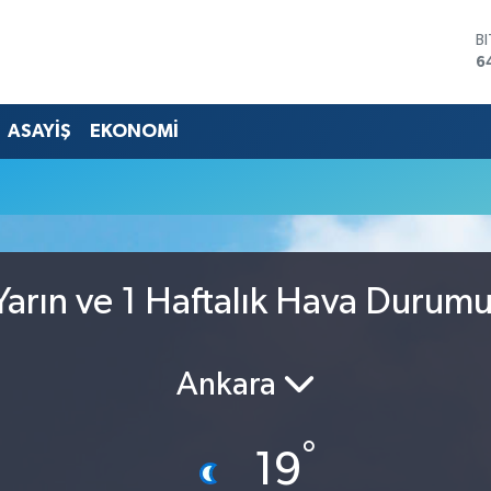
B
6
D
4
E
ASAYİŞ
EKONOMİ
5
S
6
G
6
B
1
arın ve 1 Haftalık Hava Durum
Ankara
°
19