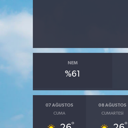
NEM
%61
07 AĞUSTOS
08 AĞUSTOS
CUMA
CUMARTESI
°
°
26
26