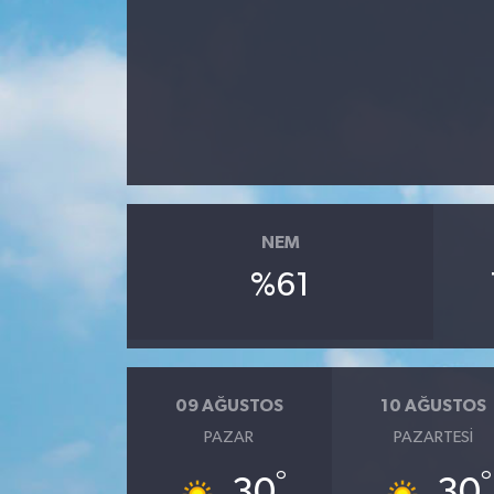
NEM
%61
09 AĞUSTOS
10 AĞUSTOS
PAZAR
PAZARTESI
°
°
30
30