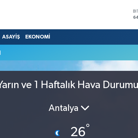
B
64
D
4
E
ASAYİŞ
EKONOMİ
5
ST
u
64
G
6
Bİ
13
arın ve 1 Haftalık Hava Durum
Antalya
°
26