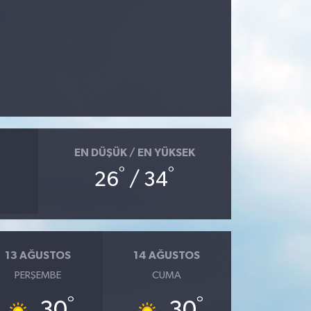
EN DÜŞÜK / EN YÜKSEK
°
°
26
/ 34
13 AĞUSTOS
14 AĞUSTOS
PERŞEMBE
CUMA
°
°
30
30