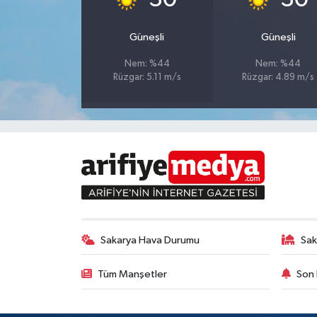
Güneşli
Güneşli
Nem: %44
Nem: %44
Rüzgar: 5.11 m/s
Rüzgar: 4.89 m/s
Sakarya Hava Durumu
Sak
Tüm Manşetler
Son 