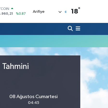
°
ITCOIN
18
Arifiye
.960,21
%0.87
OLAR
7,7436
%0.18
URO
5,2510
%0.32
ERLİN
,4811
%0.38
RAM ALTIN
660.55
%0.03
ST100
.779
%-14
u Tahmini
08 Ağustos Cumartesi
04:45