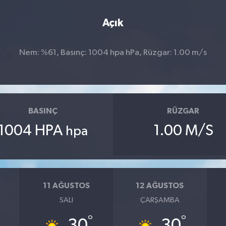
Açık
Nem: %61, Basınç: 1004 hpa hPa, Rüzgar: 1.00 m/s
BASINÇ
RÜZGAR
1004 HPA
1.00 M/S
hpa
11 AĞUSTOS
12 AĞUSTOS
SALI
ÇARŞAMBA
°
°
30
30