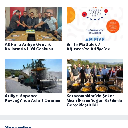
AK Parti Arifiye Gençlik
Bir Tır Mutluluk 7
Kollarında 1. Yıl Coşkusu
Ağustos’ta Arifiye’de!
Arifiye–Sapanca
Karaçomaklar'da Şeker
Kavşağı'nda Asfalt Onarımı
Mısırı İkramı Yoğun Katılımla
Gerçekleştirildi