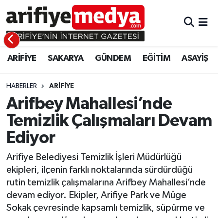
ARİFİYE
ARİFİYE
Sakarya Hava Durumu
ARİFİYE
SAKARYA
GÜNDEM
EĞİTİM
ASAYİŞ
SAKARYA
GÜNDEM
Sakarya Namaz Vakitleri
GÜNDEM
EĞİTİM
Sakarya Trafik Yoğunluk Haritası
HABERLER
ARİFİYE
Arifbey Mahallesi’nde
EĞİTİM
EKONOMİ
Süper Lig Puan Durumu ve Fikstür
Temizlik Çalışmaları Devam
Ediyor
ASAYİŞ
ASAYİŞ
Tüm Manşetler
Arifiye Belediyesi Temizlik İşleri Müdürlüğü
EKONOMİ
Son Dakika Haberleri
ekipleri, ilçenin farklı noktalarında sürdürdüğü
rutin temizlik çalışmalarına Arifbey Mahallesi’nde
Haber Arşivi
devam ediyor. Ekipler, Arifiye Park ve Müge
Sokak çevresinde kapsamlı temizlik, süpürme ve