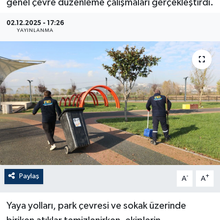
genel çevre düzenleme çalışmaları gerçekleştirdi.
02.12.2025 - 17:26
YAYINLANMA
Paylaş
-
+
A
A
Yaya yolları, park çevresi ve sokak üzerinde