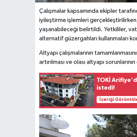
Çalışmalar kapsamında ekipler tarafı
iyileştirme işlemleri gerçekleştirilir
yaşanabileceği belirtildi. Yetkililer,
alternatif güzergahları kullanmaları 
Altyapı çalışmalarının tamamlanmasını
artırılması ve olası altyapı sorunların
TOKİ Arifiye'd
istedi!
İçeriği Görüntül