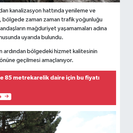
ndan kanalizasyon hattında yenileme ve
ken, bölgede zaman zaman trafik yoğunluğu
 vatandaşların mağduriyet yaşamamaları adına
konusunda uyarıda bulundu.
n ardından bölgedeki hizmet kalitesinin
ın önüne geçilmesi amaçlanıyor.
e 85 metrekarelik daire için bu fiyatı
e