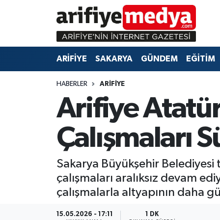
ARİFİYE
ARİFİYE
Sakarya Hava Durumu
ARİFİYE
SAKARYA
GÜNDEM
EĞİTİM
SAKARYA
GÜNDEM
Sakarya Namaz Vakitleri
HABERLER
ARİFİYE
GÜNDEM
EĞİTİM
Sakarya Trafik Yoğunluk Haritası
Arifiye Atatü
EĞİTİM
EKONOMİ
Süper Lig Puan Durumu ve Fikstür
Çalışmaları S
ASAYİŞ
ASAYİŞ
Tüm Manşetler
Sakarya Büyükşehir Belediyesi t
EKONOMİ
Son Dakika Haberleri
çalışmaları aralıksız devam edi
Haber Arşivi
çalışmalarla altyapının daha gü
15.05.2026 - 17:11
1 DK