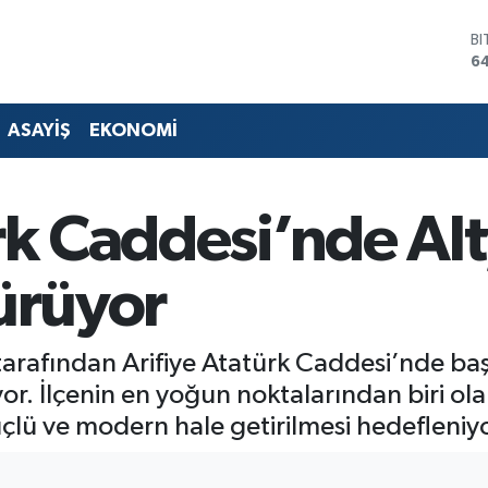
D
4
E
5
ST
ASAYİŞ
EKONOMİ
64
G
6
Bİ
rk Caddesi’nde Al
13
B
64
ürüyor
arafından Arifiye Atatürk Caddesi’nde baş
yor. İlçenin en yoğun noktalarından biri o
çlü ve modern hale getirilmesi hedefleniyo