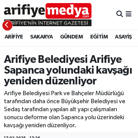
ARİFİYE
ARİFİYE
Sakarya Hava Durumu
ARİFİYE
SAKARYA
GÜNDEM
EĞİTİM
ASAYİŞ
SAKARYA
GÜNDEM
Sakarya Namaz Vakitleri
GÜNDEM
EĞİTİM
Sakarya Trafik Yoğunluk Haritası
Arifiye Belediyesi Arifiye
Sapanca yolundaki kavşağı
EĞİTİM
EKONOMİ
Süper Lig Puan Durumu ve Fikstür
yeniden düzenliyor
ASAYİŞ
ASAYİŞ
Tüm Manşetler
Arifiye Belediyesi Park ve Bahçeler Müdürlüğü
tarafından daha önce Büyükşehir Belediyesi ve
EKONOMİ
Son Dakika Haberleri
Sedaş tarafından yapılan alt yapı çalışmaları
sonucu deforme olan Sapanca yolu üzerindeki
Haber Arşivi
kavşağı yeniden düzenliyor.