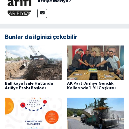
Arifiye Medya2
Bunlar da ilginizi çekebilir
Ballıkaya İsale Hattında
AK Parti Arifiye Gençlik
Arifiye Etabı Başladı
Kollarında 1. Yıl Coşkusu