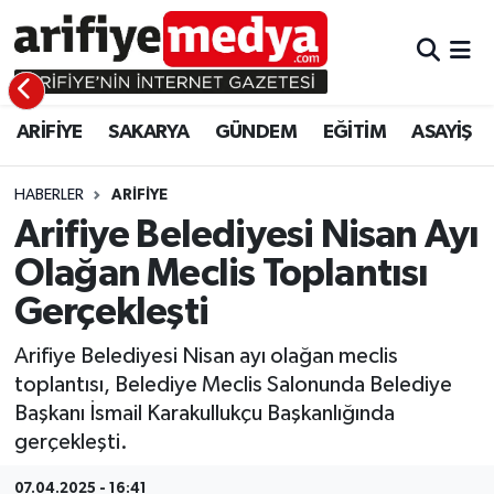
ARİFİYE
ARİFİYE
Sakarya Hava Durumu
ARİFİYE
SAKARYA
GÜNDEM
EĞİTİM
ASAYİŞ
SAKARYA
GÜNDEM
Sakarya Namaz Vakitleri
GÜNDEM
EĞİTİM
Sakarya Trafik Yoğunluk Haritası
HABERLER
ARİFİYE
Arifiye Belediyesi Nisan Ayı
EĞİTİM
EKONOMİ
Süper Lig Puan Durumu ve Fikstür
Olağan Meclis Toplantısı
Gerçekleşti
ASAYİŞ
ASAYİŞ
Tüm Manşetler
Arifiye Belediyesi Nisan ayı olağan meclis
EKONOMİ
Son Dakika Haberleri
toplantısı, Belediye Meclis Salonunda Belediye
Başkanı İsmail Karakullukçu Başkanlığında
Haber Arşivi
gerçekleşti.
07.04.2025 - 16:41