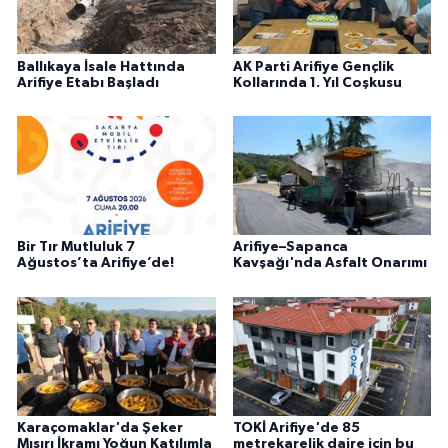
Ballıkaya İsale Hattında
AK Parti Arifiye Gençlik
Arifiye Etabı Başladı
Kollarında 1. Yıl Coşkusu
Bir Tır Mutluluk 7
Arifiye–Sapanca
Ağustos’ta Arifiye’de!
Kavşağı'nda Asfalt Onarımı
Karaçomaklar'da Şeker
TOKİ Arifiye'de 85
Mısırı İkramı Yoğun Katılımla
metrekarelik daire için bu