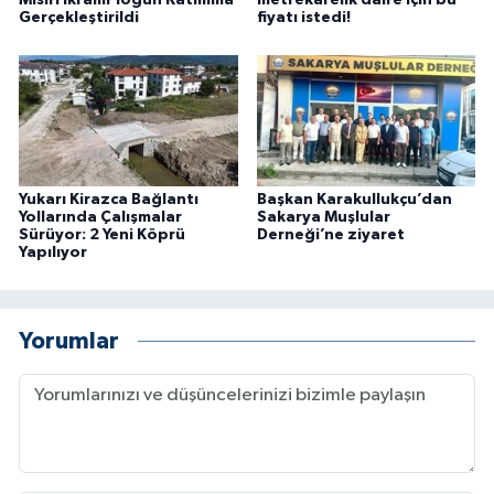
Mısırı İkramı Yoğun Katılımla
metrekarelik daire için bu
Gerçekleştirildi
fiyatı istedi!
Yukarı Kirazca Bağlantı
Başkan Karakullukçu’dan
Yollarında Çalışmalar
Sakarya Muşlular
Sürüyor: 2 Yeni Köprü
Derneği’ne ziyaret
Yapılıyor
Yorumlar