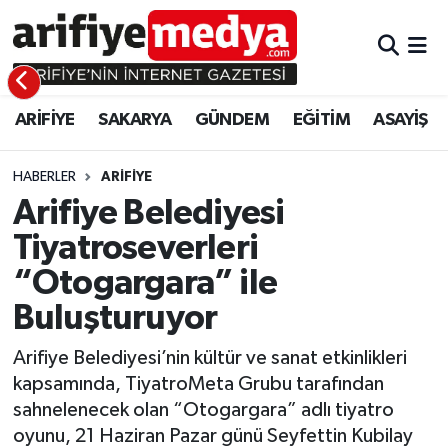
ARİFİYE
ARİFİYE
Sakarya Hava Durumu
ARİFİYE
SAKARYA
GÜNDEM
EĞİTİM
ASAYİŞ
SAKARYA
GÜNDEM
Sakarya Namaz Vakitleri
GÜNDEM
EĞİTİM
Sakarya Trafik Yoğunluk Haritası
HABERLER
ARİFİYE
Arifiye Belediyesi
EĞİTİM
EKONOMİ
Süper Lig Puan Durumu ve Fikstür
Tiyatroseverleri
“Otogargara” ile
ASAYİŞ
ASAYİŞ
Tüm Manşetler
Buluşturuyor
EKONOMİ
Son Dakika Haberleri
Arifiye Belediyesi’nin kültür ve sanat etkinlikleri
Haber Arşivi
kapsamında, TiyatroMeta Grubu tarafından
sahnelenecek olan “Otogargara” adlı tiyatro
oyunu, 21 Haziran Pazar günü Seyfettin Kubilay