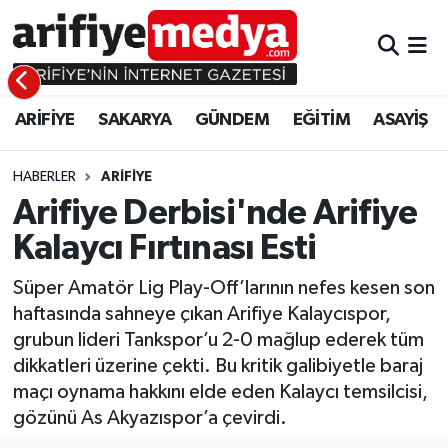
ARİFİYE
ARİFİYE
Sakarya Hava Durumu
ARİFİYE
SAKARYA
GÜNDEM
EĞİTİM
ASAYİŞ
SAKARYA
GÜNDEM
Sakarya Namaz Vakitleri
GÜNDEM
EĞİTİM
Sakarya Trafik Yoğunluk Haritası
HABERLER
ARİFİYE
Arifiye Derbisi'nde Arifiye
EĞİTİM
EKONOMİ
Süper Lig Puan Durumu ve Fikstür
Kalaycı Fırtınası Esti
ASAYİŞ
ASAYİŞ
Tüm Manşetler
Süper Amatör Lig Play-Off’larının nefes kesen son
haftasında sahneye çıkan Arifiye Kalaycıspor,
EKONOMİ
Son Dakika Haberleri
grubun lideri Tankspor’u 2-0 mağlup ederek tüm
dikkatleri üzerine çekti. Bu kritik galibiyetle baraj
Haber Arşivi
maçı oynama hakkını elde eden Kalaycı temsilcisi,
gözünü As Akyazıspor’a çevirdi.