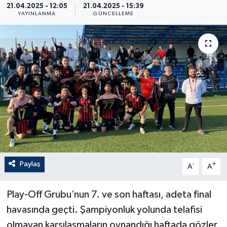
21.04.2025 - 12:05
21.04.2025 - 15:39
YAYINLANMA
GÜNCELLEME
Paylaş
-
+
A
A
Play-Off Grubu’nun 7. ve son haftası, adeta final
havasında geçti. Şampiyonluk yolunda telafisi
olmayan karşılaşmaların oynandığı haftada gözler,