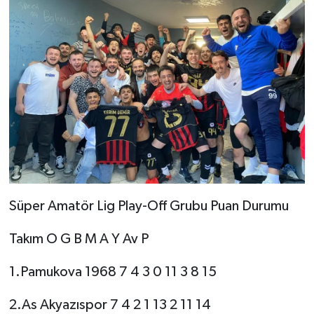
Süper Amatör Lig Play-Off Grubu Puan Durumu
Takım O G B M A Y Av P
1.Pamukova 1968 7 4 3 0 11 3 8 15
2.As Akyazıspor 7 4 2 1 13 2 11 14