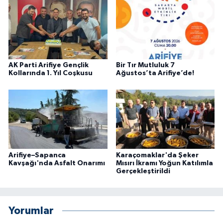
AK Parti Arifiye Gençlik
Bir Tır Mutluluk 7
Kollarında 1. Yıl Coşkusu
Ağustos’ta Arifiye’de!
Arifiye–Sapanca
Karaçomaklar'da Şeker
Kavşağı'nda Asfalt Onarımı
Mısırı İkramı Yoğun Katılımla
Gerçekleştirildi
Yorumlar