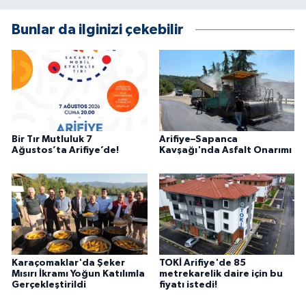
Bunlar da ilginizi çekebilir
Bir Tır Mutluluk 7
Arifiye–Sapanca
Ağustos’ta Arifiye’de!
Kavşağı'nda Asfalt Onarımı
Karaçomaklar'da Şeker
TOKİ Arifiye'de 85
Mısırı İkramı Yoğun Katılımla
metrekarelik daire için bu
Gerçekleştirildi
fiyatı istedi!