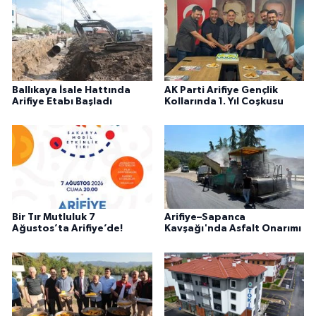
Ballıkaya İsale Hattında
AK Parti Arifiye Gençlik
Arifiye Etabı Başladı
Kollarında 1. Yıl Coşkusu
Bir Tır Mutluluk 7
Arifiye–Sapanca
Ağustos’ta Arifiye’de!
Kavşağı'nda Asfalt Onarımı