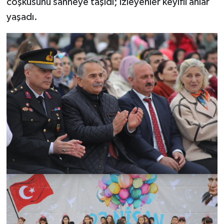
coşkusunu sahneye taşıdı; izleyenler keyifli anlar
yaşadı.