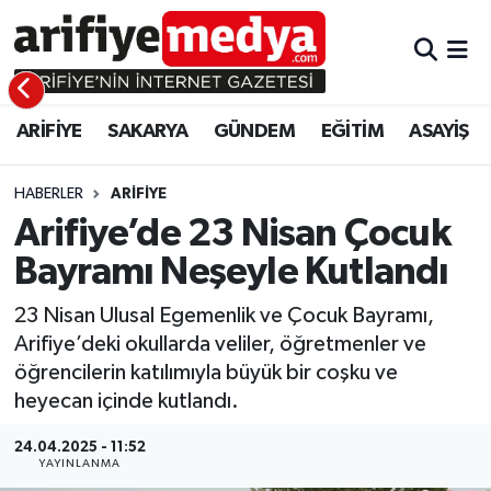
ARİFİYE
ARİFİYE
Sakarya Hava Durumu
ARİFİYE
SAKARYA
GÜNDEM
EĞİTİM
ASAYİŞ
SAKARYA
GÜNDEM
Sakarya Namaz Vakitleri
GÜNDEM
EĞİTİM
Sakarya Trafik Yoğunluk Haritası
HABERLER
ARİFİYE
Arifiye’de 23 Nisan Çocuk
EĞİTİM
EKONOMİ
Süper Lig Puan Durumu ve Fikstür
Bayramı Neşeyle Kutlandı
ASAYİŞ
ASAYİŞ
Tüm Manşetler
23 Nisan Ulusal Egemenlik ve Çocuk Bayramı,
Arifiye’deki okullarda veliler, öğretmenler ve
EKONOMİ
Son Dakika Haberleri
öğrencilerin katılımıyla büyük bir coşku ve
heyecan içinde kutlandı.
Haber Arşivi
24.04.2025 - 11:52
YAYINLANMA