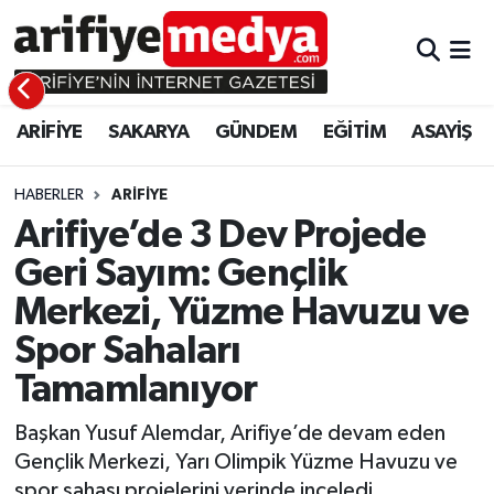
ARİFİYE
ARİFİYE
Sakarya Hava Durumu
ARİFİYE
SAKARYA
GÜNDEM
EĞİTİM
ASAYİŞ
SAKARYA
GÜNDEM
Sakarya Namaz Vakitleri
GÜNDEM
EĞİTİM
Sakarya Trafik Yoğunluk Haritası
HABERLER
ARİFİYE
Arifiye’de 3 Dev Projede
EĞİTİM
EKONOMİ
Süper Lig Puan Durumu ve Fikstür
Geri Sayım: Gençlik
Merkezi, Yüzme Havuzu ve
ASAYİŞ
ASAYİŞ
Tüm Manşetler
Spor Sahaları
EKONOMİ
Son Dakika Haberleri
Tamamlanıyor
Haber Arşivi
Başkan Yusuf Alemdar, Arifiye’de devam eden
Gençlik Merkezi, Yarı Olimpik Yüzme Havuzu ve
spor sahası projelerini yerinde inceledi.