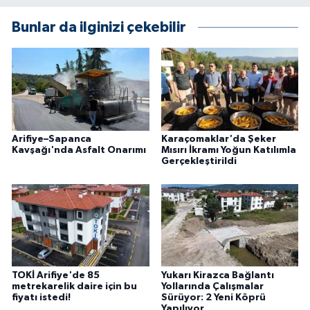
Bunlar da ilginizi çekebilir
Arifiye–Sapanca
Karaçomaklar'da Şeker
Kavşağı'nda Asfalt Onarımı
Mısırı İkramı Yoğun Katılımla
Gerçekleştirildi
TOKİ Arifiye'de 85
Yukarı Kirazca Bağlantı
metrekarelik daire için bu
Yollarında Çalışmalar
fiyatı istedi!
Sürüyor: 2 Yeni Köprü
Yapılıyor