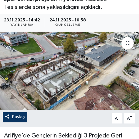
Tesislerde sona yaklaşıldığını açıkladı.
23.11.2025 - 14:42
24.11.2025 - 10:58
YAYINLANMA
GÜNCELLEME
Paylaş
-
+
A
A
Arifiye’de Gençlerin Beklediği 3 Projede Geri