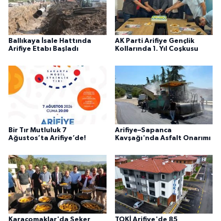
Ballıkaya İsale Hattında
AK Parti Arifiye Gençlik
Arifiye Etabı Başladı
Kollarında 1. Yıl Coşkusu
Bir Tır Mutluluk 7
Arifiye–Sapanca
Ağustos’ta Arifiye’de!
Kavşağı'nda Asfalt Onarımı
Karaçomaklar'da Şeker
TOKİ Arifiye'de 85