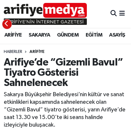
ARİFİYE
ARİFİYE
Sakarya Hava Durumu
ARİFİYE
SAKARYA
GÜNDEM
EĞİTİM
ASAYİŞ
SAKARYA
GÜNDEM
Sakarya Namaz Vakitleri
GÜNDEM
EĞİTİM
Sakarya Trafik Yoğunluk Haritası
HABERLER
ARİFİYE
Arifiye’de “Gizemli Bavul”
EĞİTİM
EKONOMİ
Süper Lig Puan Durumu ve Fikstür
Tiyatro Gösterisi
Sahnelenecek
ASAYİŞ
ASAYİŞ
Tüm Manşetler
Sakarya Büyükşehir Belediyesi’nin kültür ve sanat
EKONOMİ
Son Dakika Haberleri
etkinlikleri kapsamında sahnelenecek olan
“Gizemli Bavul” tiyatro gösterisi, yarın Arifiye’de
Haber Arşivi
saat 13.30 ve 15.00’te iki seans halinde
izleyiciyle buluşacak.