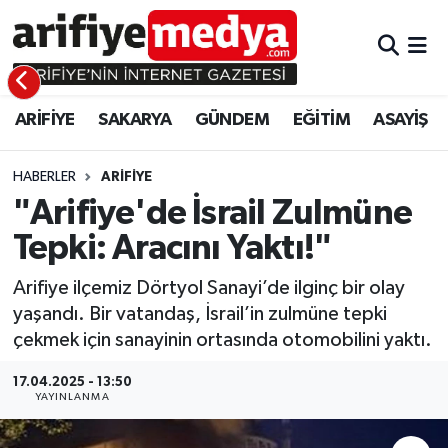
ARİFİYE
ARİFİYE
Sakarya Hava Durumu
ARİFİYE
SAKARYA
GÜNDEM
EĞİTİM
ASAYİŞ
SAKARYA
GÜNDEM
Sakarya Namaz Vakitleri
GÜNDEM
EĞİTİM
Sakarya Trafik Yoğunluk Haritası
HABERLER
ARİFİYE
"Arifiye'de İsrail Zulmüne
EĞİTİM
EKONOMİ
Süper Lig Puan Durumu ve Fikstür
Tepki: Aracını Yaktı!"
ASAYİŞ
ASAYİŞ
Tüm Manşetler
Arifiye ilçemiz Dörtyol Sanayi’de ilginç bir olay
yaşandı. Bir vatandaş, İsrail’in zulmüne tepki
EKONOMİ
Son Dakika Haberleri
çekmek için sanayinin ortasında otomobilini yaktı.
Haber Arşivi
17.04.2025 - 13:50
YAYINLANMA