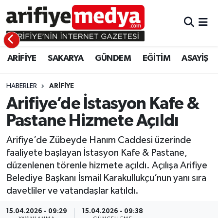
ARİFİYE
ARİFİYE
Sakarya Hava Durumu
ARİFİYE
SAKARYA
GÜNDEM
EĞİTİM
ASAYİŞ
SAKARYA
GÜNDEM
Sakarya Namaz Vakitleri
GÜNDEM
EĞİTİM
Sakarya Trafik Yoğunluk Haritası
HABERLER
ARİFİYE
Arifiye’de İstasyon Kafe &
EĞİTİM
EKONOMİ
Süper Lig Puan Durumu ve Fikstür
Pastane Hizmete Açıldı
ASAYİŞ
ASAYİŞ
Tüm Manşetler
Arifiye’de Zübeyde Hanım Caddesi üzerinde
faaliyete başlayan İstasyon Kafe & Pastane,
EKONOMİ
Son Dakika Haberleri
düzenlenen törenle hizmete açıldı. Açılışa Arifiye
Belediye Başkanı İsmail Karakullukçu’nun yanı sıra
Haber Arşivi
davetliler ve vatandaşlar katıldı.
15.04.2026 - 09:29
15.04.2026 - 09:38