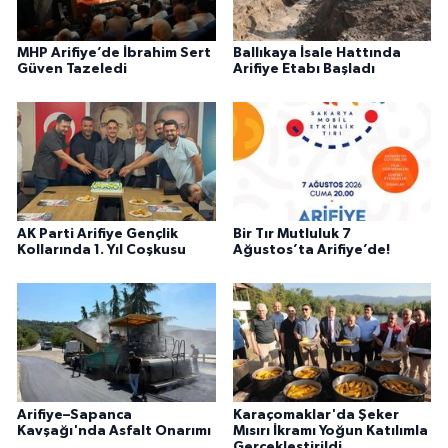
MHP Arifiye’de İbrahim Sert
Ballıkaya İsale Hattında
Güven Tazeledi
Arifiye Etabı Başladı
AK Parti Arifiye Gençlik
Bir Tır Mutluluk 7
Kollarında 1. Yıl Coşkusu
Ağustos’ta Arifiye’de!
Arifiye–Sapanca
Karaçomaklar'da Şeker
Kavşağı'nda Asfalt Onarımı
Mısırı İkramı Yoğun Katılımla
Gerçekleştirildi