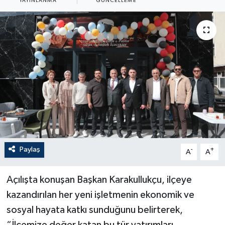
YAYINLANMA
GÜNCELLEME
Paylaş
-
+
A
A
Açılışta konuşan Başkan Karakullukçu, ilçeye
kazandırılan her yeni işletmenin ekonomik ve
sosyal hayata katkı sunduğunu belirterek,