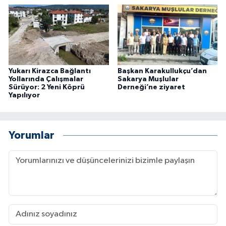
Yukarı Kirazca Bağlantı
Başkan Karakullukçu’dan
Yollarında Çalışmalar
Sakarya Muşlular
Sürüyor: 2 Yeni Köprü
Derneği’ne ziyaret
Yapılıyor
Yorumlar