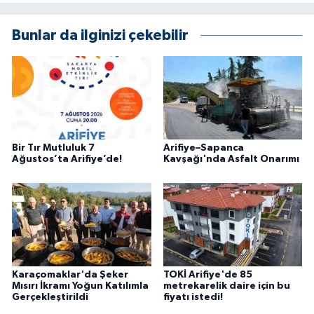
Bunlar da ilginizi çekebilir
Bir Tır Mutluluk 7
Arifiye–Sapanca
Ağustos’ta Arifiye’de!
Kavşağı'nda Asfalt Onarımı
Karaçomaklar'da Şeker
TOKİ Arifiye'de 85
Mısırı İkramı Yoğun Katılımla
metrekarelik daire için bu
Gerçekleştirildi
fiyatı istedi!