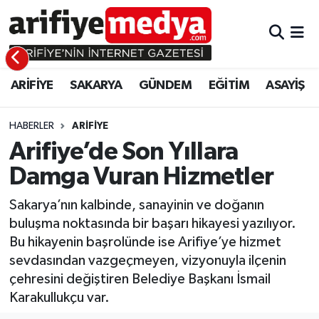
ARİFİYE
ARİFİYE
Sakarya Hava Durumu
ARİFİYE
SAKARYA
GÜNDEM
EĞİTİM
ASAYİŞ
SAKARYA
GÜNDEM
Sakarya Namaz Vakitleri
GÜNDEM
EĞİTİM
Sakarya Trafik Yoğunluk Haritası
HABERLER
ARİFİYE
Arifiye’de Son Yıllara
EĞİTİM
EKONOMİ
Süper Lig Puan Durumu ve Fikstür
Damga Vuran Hizmetler
ASAYİŞ
ASAYİŞ
Tüm Manşetler
Sakarya’nın kalbinde, sanayinin ve doğanın
buluşma noktasında bir başarı hikayesi yazılıyor.
EKONOMİ
Son Dakika Haberleri
Bu hikayenin başrolünde ise Arifiye’ye hizmet
sevdasından vazgeçmeyen, vizyonuyla ilçenin
Haber Arşivi
çehresini değiştiren Belediye Başkanı İsmail
Karakullukçu var.