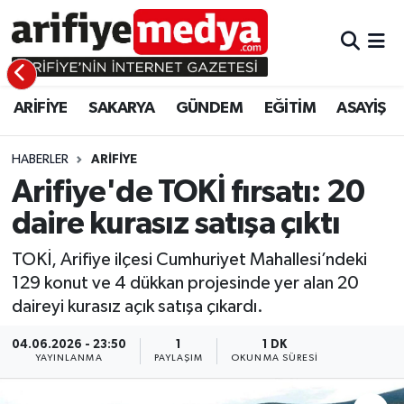
ARİFİYE
ARİFİYE
Sakarya Hava Durumu
ARİFİYE
SAKARYA
GÜNDEM
EĞİTİM
ASAYİŞ
SAKARYA
GÜNDEM
Sakarya Namaz Vakitleri
GÜNDEM
EĞİTİM
Sakarya Trafik Yoğunluk Haritası
HABERLER
ARİFİYE
Arifiye'de TOKİ fırsatı: 20
EĞİTİM
EKONOMİ
Süper Lig Puan Durumu ve Fikstür
daire kurasız satışa çıktı
ASAYİŞ
ASAYİŞ
Tüm Manşetler
TOKİ, Arifiye ilçesi Cumhuriyet Mahallesi’ndeki
129 konut ve 4 dükkan projesinde yer alan 20
EKONOMİ
Son Dakika Haberleri
daireyi kurasız açık satışa çıkardı.
Haber Arşivi
04.06.2026 - 23:50
1
1 DK
YAYINLANMA
PAYLAŞIM
OKUNMA SÜRESI