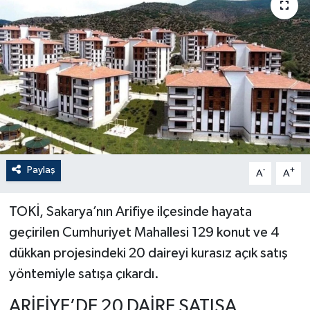
Paylaş
-
+
A
A
TOKİ, Sakarya’nın Arifiye ilçesinde hayata
geçirilen Cumhuriyet Mahallesi 129 konut ve 4
dükkan projesindeki 20 daireyi kurasız açık satış
yöntemiyle satışa çıkardı.
ARİFİYE’DE 20 DAİRE SATIŞA