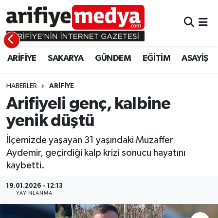
ARİFİYE
ARİFİYE
Sakarya Hava Durumu
ARİFİYE
SAKARYA
GÜNDEM
EĞİTİM
ASAYİŞ
SAKARYA
GÜNDEM
Sakarya Namaz Vakitleri
GÜNDEM
EĞİTİM
Sakarya Trafik Yoğunluk Haritası
HABERLER
ARİFİYE
Arifiyeli genç, kalbine
EĞİTİM
EKONOMİ
Süper Lig Puan Durumu ve Fikstür
yenik düştü
ASAYİŞ
ASAYİŞ
Tüm Manşetler
İlçemizde yaşayan 31 yaşındaki Muzaffer
Aydemir, geçirdiği kalp krizi sonucu hayatını
EKONOMİ
Son Dakika Haberleri
kaybetti.
Haber Arşivi
19.01.2026 - 12:13
YAYINLANMA