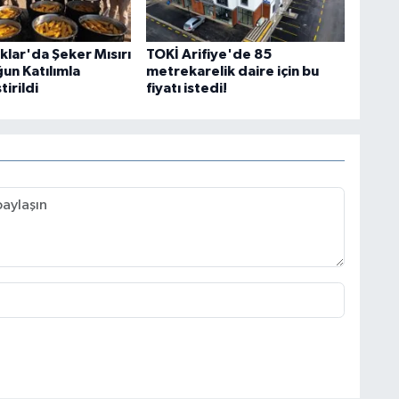
lar'da Şeker Mısırı
TOKİ Arifiye'de 85
un Katılımla
metrekarelik daire için bu
irildi
fiyatı istedi!