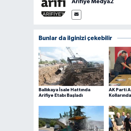
Arifiye Medya2
Bunlar da ilginizi çekebilir
Ballıkaya İsale Hattında
AK Parti A
Arifiye Etabı Başladı
Kollarında