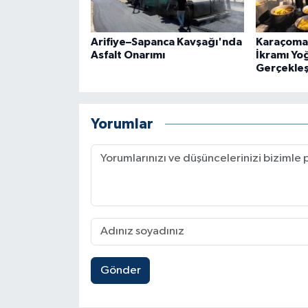
Arifiye–Sapanca Kavşağı'nda
Karaçomak
Asfalt Onarımı
İkramı Yoğ
Gerçekleşt
Yorumlar
Gönder