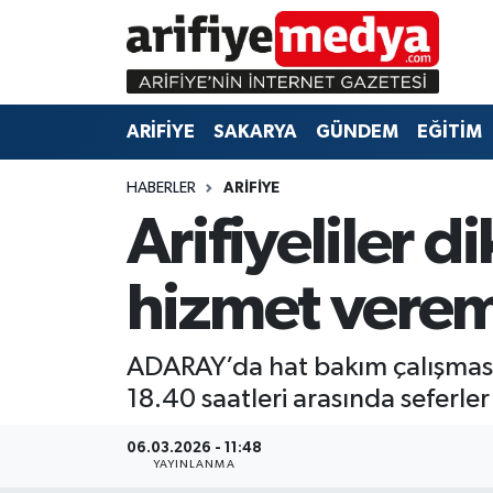
ARİFİYE
ARİFİYE
Sakarya Hava Durumu
ARİFİYE
SAKARYA
GÜNDEM
EĞİTİM
SAKARYA
GÜNDEM
Sakarya Namaz Vakitleri
HABERLER
ARİFİYE
GÜNDEM
EĞİTİM
Sakarya Trafik Yoğunluk Haritası
Arifiyeliler 
EĞİTİM
EKONOMİ
Süper Lig Puan Durumu ve Fikstür
hizmet vere
ASAYİŞ
ASAYİŞ
Tüm Manşetler
ADARAY’da hat bakım çalışması
EKONOMİ
Son Dakika Haberleri
18.40 saatleri arasında seferle
Haber Arşivi
06.03.2026 - 11:48
YAYINLANMA