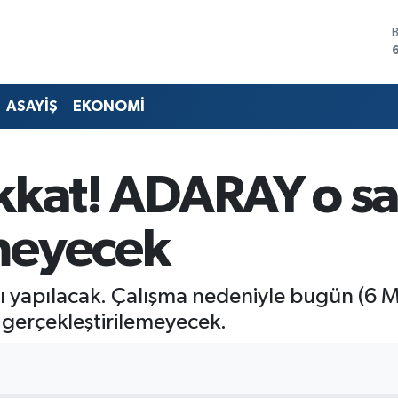
ASAYİŞ
EKONOMİ
dikkat! ADARAY o s
meyecek
 yapılacak. Çalışma nedeniyle bugün (6 M
r gerçekleştirilemeyecek.