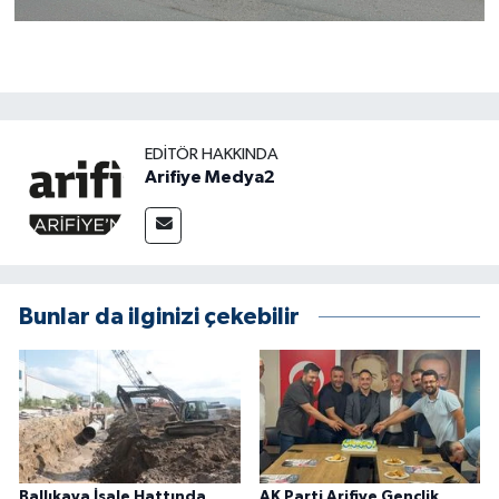
EDITÖR HAKKINDA
Arifiye Medya2
Bunlar da ilginizi çekebilir
Ballıkaya İsale Hattında
AK Parti Arifiye Gençlik