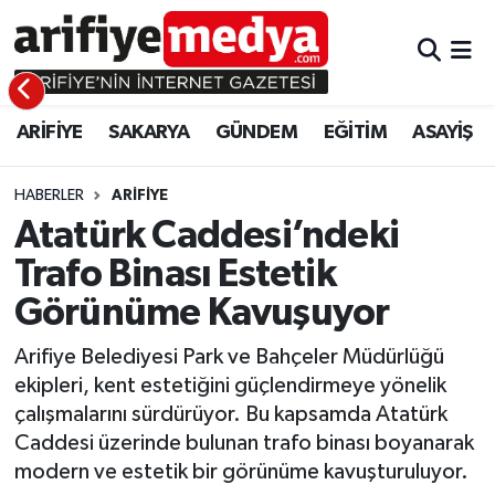
ARİFİYE
ARİFİYE
Sakarya Hava Durumu
ARİFİYE
SAKARYA
GÜNDEM
EĞİTİM
ASAYİŞ
SAKARYA
GÜNDEM
Sakarya Namaz Vakitleri
GÜNDEM
EĞİTİM
Sakarya Trafik Yoğunluk Haritası
HABERLER
ARİFİYE
Atatürk Caddesi’ndeki
EĞİTİM
EKONOMİ
Süper Lig Puan Durumu ve Fikstür
Trafo Binası Estetik
Görünüme Kavuşuyor
ASAYİŞ
ASAYİŞ
Tüm Manşetler
Arifiye Belediyesi Park ve Bahçeler Müdürlüğü
EKONOMİ
Son Dakika Haberleri
ekipleri, kent estetiğini güçlendirmeye yönelik
çalışmalarını sürdürüyor. Bu kapsamda Atatürk
Haber Arşivi
Caddesi üzerinde bulunan trafo binası boyanarak
modern ve estetik bir görünüme kavuşturuluyor.