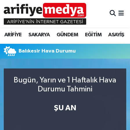
ARİFİYE
ARİFİYE
Sakarya Hava Durumu
ARİFİYE
SAKARYA
GÜNDEM
EĞİTİM
ASAYİŞ
SAKARYA
GÜNDEM
Sakarya Namaz Vakitleri
Balıkesir Hava Durumu
GÜNDEM
EĞİTİM
Sakarya Trafik Yoğunluk Haritası
EĞİTİM
EKONOMİ
Süper Lig Puan Durumu ve Fikstür
Bugün, Yarın ve 1 Haftalık Hava
ASAYİŞ
ASAYİŞ
Tüm Manşetler
Durumu Tahmini
EKONOMİ
Son Dakika Haberleri
ŞU AN
Haber Arşivi