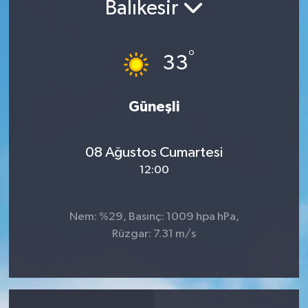
Balıkesir
°
33
Güneşli
08 Ağustos Cumartesi
12:00
Nem: %29, Basınç: 1009 hpa hPa,
Rüzgar: 7.31 m/s