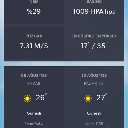
NEM
BASINÇ
%29
1009 HPA
hpa
RÜZGAR
EN DÜŞÜK / EN YÜKSEK
°
°
7.31 M/S
17
/ 35
09 AĞUSTOS
10 AĞUSTOS
PAZAR
PAZARTESI
°
°
26
27
Güneşli
Güneşli
Nem: %64
Nem: %58