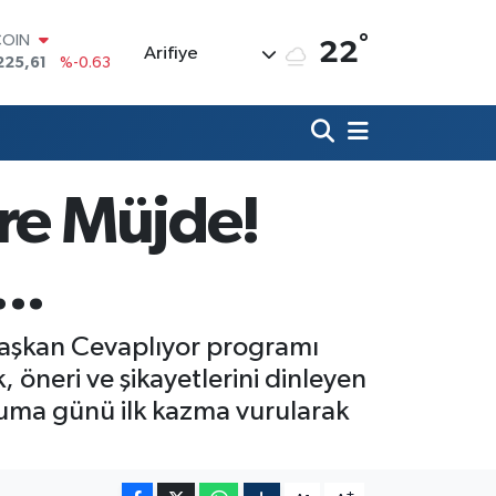
°
COIN
22
Arifiye
225,61
%-0.63
LAR
7143
%0.16
RO
0317
%-0.02
RLİN
2463
%0.07
re Müjde!
M ALTIN
0.40
%0.45
T100
..
799
%70
Başkan Cevaplıyor programı
 öneri ve şikayetlerini dinleyen
Cuma günü ilk kazma vurularak
-
+