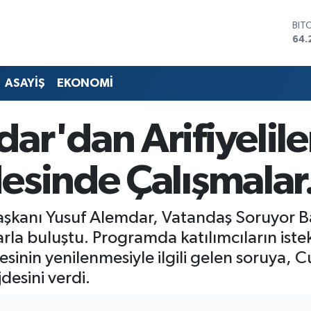
BIT
64.
DO
47,
EU
ASAYİŞ
EKONOMİ
55,
STE
64,
ar'dan Arifiyelile
GRA
651
BİS
esinde Çalışmalar.
13.
aşkanı Yusuf Alemdar, Vatandaş Soruyor 
la buluştu. Programda katılımcıların istek,
inin yenilenmesiyle ilgili gelen soruya, 
desini verdi.