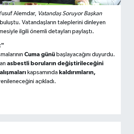
 Yusuf Alemdar,
Vatandaş Soruyor Başkan
buluştu. Vatandaşların taleplerini dinleyen
siyle ilgili önemli detayları paylaştı.
z"
şmalarının
Cuma günü
başlayacağını duyurdu.
ran
asbestli boruların değiştirileceğini
alışmaları
kapsamında
kaldırımların,
enileneceğini açıkladı.