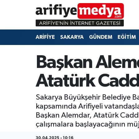
ARİFİYE
ARİFİYE
Sakarya Hava Durumu
ARİFİYE
SAKARYA
GÜNDEM
EĞİTİM
SAKARYA
GÜNDEM
Sakarya Namaz Vakitleri
GÜNDEM
EĞİTİM
Sakarya Trafik Yoğunluk Haritası
Başkan Alemd
EĞİTİM
EKONOMİ
Süper Lig Puan Durumu ve Fikstür
Atatürk Cadd
ASAYİŞ
ASAYİŞ
Tüm Manşetler
Sakarya Büyükşehir Belediye B
EKONOMİ
Son Dakika Haberleri
kapsamında Arifiyeli vatandaşlar
Başkan Alemdar, Atatürk Caddes
Haber Arşivi
çalışmalara başlayacağının müj
30.04.2025 - 10:16