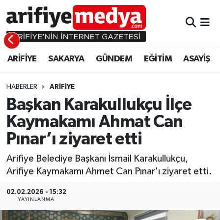
ARİFİYE
ARİFİYE
Sakarya Hava Durumu
ARİFİYE
SAKARYA
GÜNDEM
EĞİTİM
ASAYİŞ
SAKARYA
GÜNDEM
Sakarya Namaz Vakitleri
GÜNDEM
EĞİTİM
Sakarya Trafik Yoğunluk Haritası
HABERLER
ARİFİYE
Başkan Karakullukçu İlçe
EĞİTİM
EKONOMİ
Süper Lig Puan Durumu ve Fikstür
Kaymakamı Ahmat Can
Pınar’ı ziyaret etti
ASAYİŞ
ASAYİŞ
Tüm Manşetler
Arifiye Belediye Başkanı İsmail Karakullukçu,
EKONOMİ
Son Dakika Haberleri
Arifiye Kaymakamı Ahmet Can Pınar'ı ziyaret etti.
Haber Arşivi
02.02.2026 - 15:32
YAYINLANMA