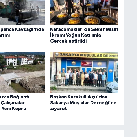
apanca Kavşağı'nda
Karaçomaklar'da Şeker Mısırı
arımı
İkramı Yoğun Katılımla
Gerçekleştirildi
azca Bağlantı
Başkan Karakullukçu’dan
 Çalışmalar
Sakarya Muşlular Derneği’ne
2 Yeni Köprü
ziyaret