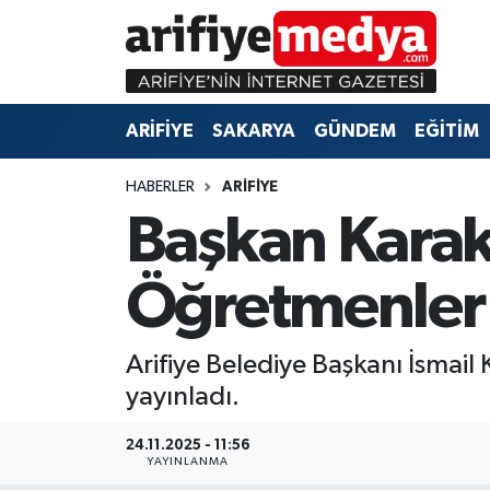
ARİFİYE
ARİFİYE
Sakarya Hava Durumu
ARİFİYE
SAKARYA
GÜNDEM
EĞİTİM
SAKARYA
GÜNDEM
Sakarya Namaz Vakitleri
HABERLER
ARİFİYE
GÜNDEM
EĞİTİM
Sakarya Trafik Yoğunluk Haritası
Başkan Karak
EĞİTİM
EKONOMİ
Süper Lig Puan Durumu ve Fikstür
Öğretmenler
ASAYİŞ
ASAYİŞ
Tüm Manşetler
Arifiye Belediye Başkanı İsmai
EKONOMİ
Son Dakika Haberleri
yayınladı.
Haber Arşivi
24.11.2025 - 11:56
YAYINLANMA