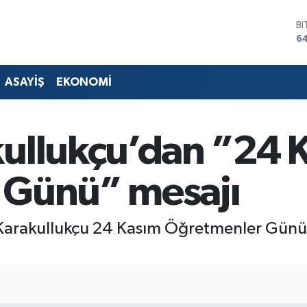
B
6
D
4
E
ASAYİŞ
EKONOMİ
5
ST
64
G
ullukçu’dan ”24 
6
Bİ
13
 Günü” mesajı
l Karakullukçu 24 Kasım Öğretmenler Günü 