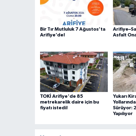
Bir Tır Mutluluk 7 Ağustos’ta
Arifiye–S
Arifiye’de!
Asfalt On
TOKİ Arifiye'de 85
Yukarı Kir
metrekarelik daire için bu
Yollarında
fiyatı istedi!
Sürüyor: 
Yapılıyor