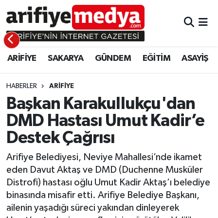
ARİFİYE
ARİFİYE
Sakarya Hava Durumu
ARİFİYE
SAKARYA
GÜNDEM
EĞİTİM
ASAYİŞ
SAKARYA
GÜNDEM
Sakarya Namaz Vakitleri
GÜNDEM
EĞİTİM
Sakarya Trafik Yoğunluk Haritası
HABERLER
ARİFİYE
Başkan Karakullukçu'dan
EĞİTİM
EKONOMİ
Süper Lig Puan Durumu ve Fikstür
DMD Hastası Umut Kadir’e
Destek Çağrısı
ASAYİŞ
ASAYİŞ
Tüm Manşetler
Arifiye Belediyesi, Neviye Mahallesi’nde ikamet
EKONOMİ
Son Dakika Haberleri
eden Davut Aktaş ve DMD (Duchenne Musküler
Distrofi) hastası oğlu Umut Kadir Aktaş’ı belediye
Haber Arşivi
binasında misafir etti. Arifiye Belediye Başkanı,
ailenin yaşadığı süreci yakından dinleyerek