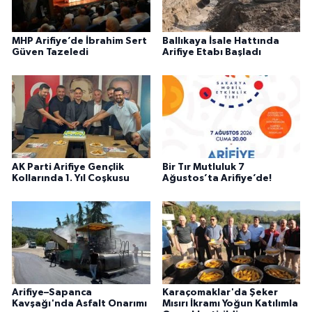
MHP Arifiye’de İbrahim Sert
Ballıkaya İsale Hattında
Güven Tazeledi
Arifiye Etabı Başladı
AK Parti Arifiye Gençlik
Bir Tır Mutluluk 7
Kollarında 1. Yıl Coşkusu
Ağustos’ta Arifiye’de!
Arifiye–Sapanca
Karaçomaklar'da Şeker
Kavşağı'nda Asfalt Onarımı
Mısırı İkramı Yoğun Katılımla