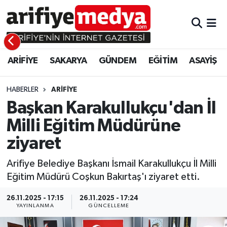
ARİFİYE
ARİFİYE
Sakarya Hava Durumu
ARİFİYE
SAKARYA
GÜNDEM
EĞİTİM
ASAYİŞ
SAKARYA
GÜNDEM
Sakarya Namaz Vakitleri
GÜNDEM
EĞİTİM
Sakarya Trafik Yoğunluk Haritası
HABERLER
ARİFİYE
Başkan Karakullukçu'dan İl
EĞİTİM
EKONOMİ
Süper Lig Puan Durumu ve Fikstür
Milli Eğitim Müdürüne
ziyaret
ASAYİŞ
ASAYİŞ
Tüm Manşetler
Arifiye Belediye Başkanı İsmail Karakullukçu İl Milli
EKONOMİ
Son Dakika Haberleri
Eğitim Müdürü Coşkun Bakırtaş'ı ziyaret etti.
Haber Arşivi
26.11.2025 - 17:15
26.11.2025 - 17:24
YAYINLANMA
GÜNCELLEME