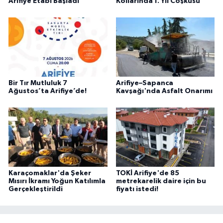
Arifiye Etabı Başladı
Kollarında 1. Yıl Coşkusu
Bir Tır Mutluluk 7
Arifiye–Sapanca
Ağustos’ta Arifiye’de!
Kavşağı'nda Asfalt Onarımı
Karaçomaklar'da Şeker
TOKİ Arifiye'de 85
Mısırı İkramı Yoğun Katılımla
metrekarelik daire için bu
Gerçekleştirildi
fiyatı istedi!