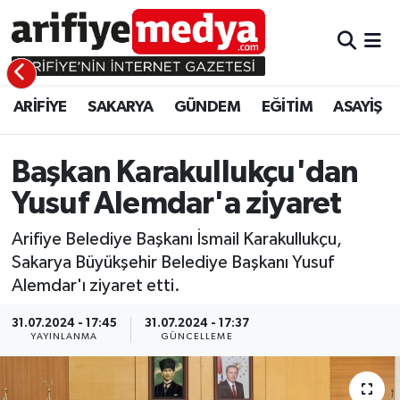
ARİFİYE
ARİFİYE
Sakarya Hava Durumu
ARİFİYE
SAKARYA
GÜNDEM
EĞİTİM
ASAYİŞ
SAKARYA
GÜNDEM
Sakarya Namaz Vakitleri
GÜNDEM
EĞİTİM
Sakarya Trafik Yoğunluk Haritası
Başkan Karakullukçu'dan
Yusuf Alemdar'a ziyaret
EĞİTİM
EKONOMİ
Süper Lig Puan Durumu ve Fikstür
Arifiye Belediye Başkanı İsmail Karakullukçu,
ASAYİŞ
ASAYİŞ
Tüm Manşetler
Sakarya Büyükşehir Belediye Başkanı Yusuf
Alemdar'ı ziyaret etti.
EKONOMİ
Son Dakika Haberleri
31.07.2024 - 17:45
31.07.2024 - 17:37
YAYINLANMA
GÜNCELLEME
Haber Arşivi