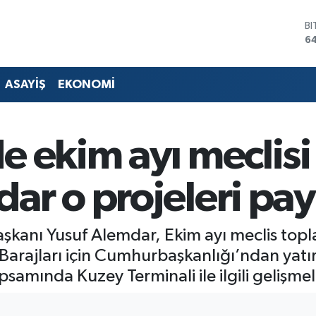
D
4
E
5
ST
ASAYİŞ
EKONOMİ
64
G
6
Bİ
 ekim ayı meclisi 
13
B
64
r o projeleri payl
şkanı Yusuf Alemdar, Ekim ayı meclis topl
 Barajları için Cumhurbaşkanlığı’ndan yatı
psamında Kuzey Terminali ile ilgili gelişmel