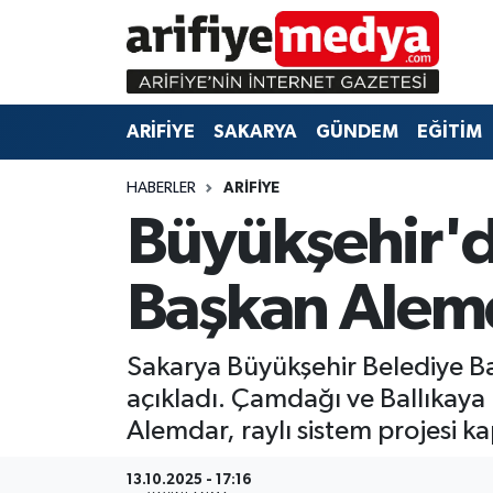
ARİFİYE
ARİFİYE
Sakarya Hava Durumu
ARİFİYE
SAKARYA
GÜNDEM
EĞİTİM
SAKARYA
GÜNDEM
Sakarya Namaz Vakitleri
HABERLER
ARİFİYE
GÜNDEM
EĞİTİM
Sakarya Trafik Yoğunluk Haritası
Büyükşehir'de
EĞİTİM
EKONOMİ
Süper Lig Puan Durumu ve Fikstür
Başkan Alemda
ASAYİŞ
ASAYİŞ
Tüm Manşetler
Sakarya Büyükşehir Belediye Ba
EKONOMİ
Son Dakika Haberleri
açıkladı. Çamdağı ve Ballıkaya
Haber Arşivi
Alemdar, raylı sistem projesi ka
13.10.2025 - 17:16