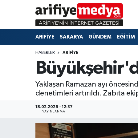
ARİFİYE
ARİFİYE
Sakarya Hava Durumu
ARİFİYE
SAKARYA
GÜNDEM
EĞİTİM
SAKARYA
GÜNDEM
Sakarya Namaz Vakitleri
HABERLER
ARİFİYE
GÜNDEM
EĞİTİM
Sakarya Trafik Yoğunluk Haritası
Büyükşehir'd
EĞİTİM
EKONOMİ
Süper Lig Puan Durumu ve Fikstür
Yaklaşan Ramazan ayı öncesinde
ASAYİŞ
ASAYİŞ
Tüm Manşetler
denetimleri artırıldı. Zabıta ek
EKONOMİ
Son Dakika Haberleri
18.02.2026 - 12:37
YAYINLANMA
Haber Arşivi