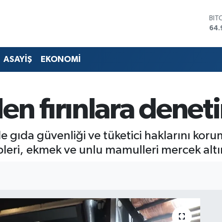
DO
47,
EU
55,
STE
ASAYİŞ
EKONOMİ
64,
GRA
666
BİS
en fırınlara denet
13.
BIT
64.
 gıda güvenliği ve tüketici haklarını koru
ipleri, ekmek ve unlu mamulleri mercek altı