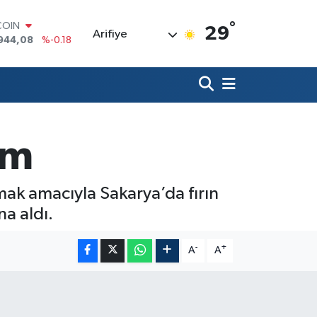
°
LAR
29
Arifiye
7436
%0.18
RO
2510
%0.32
RLİN
4811
%0.38
M ALTIN
0.55
%0.03
T100
im
779
%-14
COIN
944,08
%-0.18
mak amacıyla Sakarya’da fırın
na aldı.
-
+
A
A