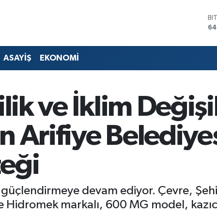
D
47
E
55
ST
ASAYİŞ
EKONOMİ
64
GR
66
Bİ
lik ve İklim Değişi
13
BI
64
n Arifiye Belediye
eği
u güçlendirmeye devam ediyor. Çevre, Şehirc
e Hidromek markalı, 600 MG model, kazıcı 