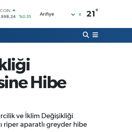
°
OLAR
21
Arifiye
,7436
%0.18
URO
,2510
%0.32
ERLİN
,4811
%0.38
AM ALTIN
60.55
%0.03
ST100
kliği
.779
%-14
TCOIN
.998,24
%0.35
sine Hibe
ilik ve İklim Değişikliği
riper aparatlı greyder hibe