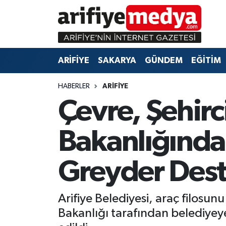
ARİFİYE
ARİFİYE
Sakarya Hava Durumu
ARİFİYE
SAKARYA
GÜNDEM
EĞİTİM
SAKARYA
GÜNDEM
Sakarya Namaz Vakitleri
HABERLER
ARİFİYE
GÜNDEM
EĞİTİM
Sakarya Trafik Yoğunluk Haritası
Çevre, Şehirci
EĞİTİM
EKONOMİ
Süper Lig Puan Durumu ve Fikstür
Bakanlığında
ASAYİŞ
ASAYİŞ
Tüm Manşetler
Greyder Dest
EKONOMİ
Son Dakika Haberleri
Haber Arşivi
Arifiye Belediyesi, araç filosun
Bakanlığı tarafından belediyey