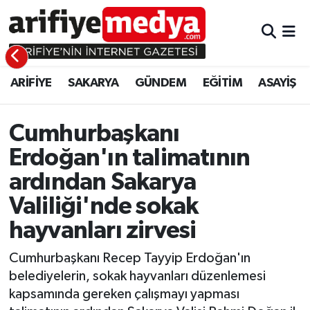
ARİFİYE
ARİFİYE
Sakarya Hava Durumu
ARİFİYE
SAKARYA
GÜNDEM
EĞİTİM
ASAYİŞ
SAKARYA
GÜNDEM
Sakarya Namaz Vakitleri
GÜNDEM
EĞİTİM
Sakarya Trafik Yoğunluk Haritası
Cumhurbaşkanı
Erdoğan'ın talimatının
EĞİTİM
EKONOMİ
Süper Lig Puan Durumu ve Fikstür
ardından Sakarya
ASAYİŞ
ASAYİŞ
Tüm Manşetler
Valiliği'nde sokak
hayvanları zirvesi
EKONOMİ
Son Dakika Haberleri
Cumhurbaşkanı Recep Tayyip Erdoğan'ın
Haber Arşivi
belediyelerin, sokak hayvanları düzenlemesi
kapsamında gereken çalışmayı yapması