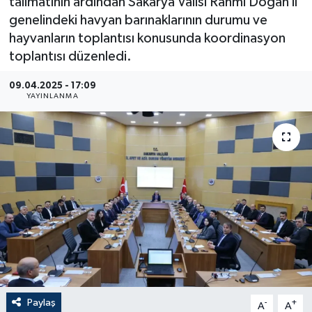
talimatının ardından Sakarya Valisi Rahmi Doğan il
genelindeki havyan barınaklarının durumu ve
hayvanların toplantısı konusunda koordinasyon
toplantısı düzenledi.
09.04.2025 - 17:09
YAYINLANMA
Paylaş
-
+
A
A