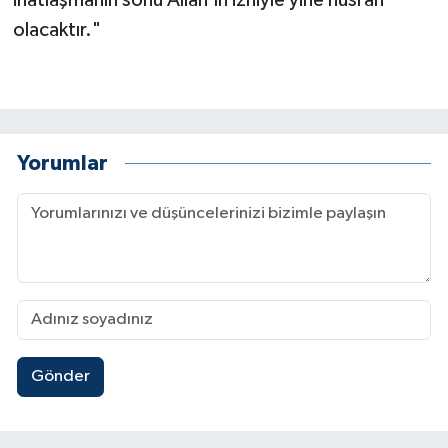
inatlaşmanın sonu Allah’ın izniyle yine hüsran
olacaktır."
Yorumlar
Gönder