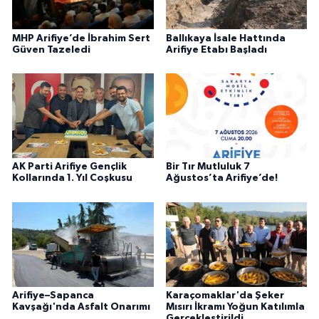
MHP Arifiye’de İbrahim Sert
Ballıkaya İsale Hattında
Güven Tazeledi
Arifiye Etabı Başladı
AK Parti Arifiye Gençlik
Bir Tır Mutluluk 7
Kollarında 1. Yıl Coşkusu
Ağustos’ta Arifiye’de!
Arifiye–Sapanca
Karaçomaklar'da Şeker
Kavşağı'nda Asfalt Onarımı
Mısırı İkramı Yoğun Katılımla
Gerçekleştirildi