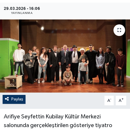
29.03.2026 - 16:06
YAYINLANMA
Paylaş
-
+
A
A
Arifiye Seyfettin Kubilay Kültür Merkezi
salonunda gerçekleştirilen gösteriye tiyatro