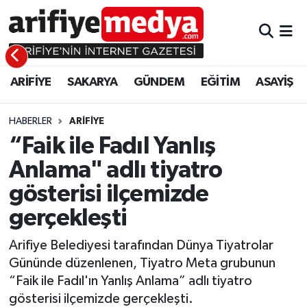
ARİFİYE
ARİFİYE
Sakarya Hava Durumu
ARİFİYE
SAKARYA
GÜNDEM
EĞİTİM
ASAYİŞ
SAKARYA
GÜNDEM
Sakarya Namaz Vakitleri
GÜNDEM
EĞİTİM
Sakarya Trafik Yoğunluk Haritası
HABERLER
ARİFİYE
“Faik ile Fadıl Yanlış
EĞİTİM
EKONOMİ
Süper Lig Puan Durumu ve Fikstür
Anlama" adlı tiyatro
gösterisi ilçemizde
ASAYİŞ
ASAYİŞ
Tüm Manşetler
gerçekleşti
EKONOMİ
Son Dakika Haberleri
Arifiye Belediyesi tarafından Dünya Tiyatrolar
Haber Arşivi
Gününde düzenlenen, Tiyatro Meta grubunun
“Faik ile Fadıl'ın Yanlış Anlama” adlı tiyatro
gösterisi ilçemizde gerçekleşti.