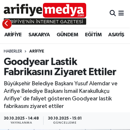
ARİFİYE
ARİFİYE
Sakarya Hava Durumu
ARİFİYE
SAKARYA
GÜNDEM
EĞİTİM
ASAYİŞ
SAKARYA
GÜNDEM
Sakarya Namaz Vakitleri
GÜNDEM
EĞİTİM
Sakarya Trafik Yoğunluk Haritası
HABERLER
ARİFİYE
Goodyear Lastik
EĞİTİM
EKONOMİ
Süper Lig Puan Durumu ve Fikstür
Fabrikasını Ziyaret Ettiler
ASAYİŞ
ASAYİŞ
Tüm Manşetler
Büyükşehir Belediye Başkanı Yusuf Alemdar ve
Arifiye Belediye Başkanı İsmail Karakullukçu
EKONOMİ
Son Dakika Haberleri
Arifiye' de faliyet gösteren Goodyear lastik
fabrikasını ziyaret ettiler
Haber Arşivi
30.10.2025 - 14:48
30.10.2025 - 15:01
YAYINLANMA
GÜNCELLEME