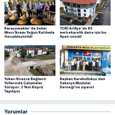
Karaçomaklar'da Şeker
TOKİ Arifiye'de 85
Mısırı İkramı Yoğun Katılımla
metrekarelik daire için bu
Gerçekleştirildi
fiyatı istedi!
Yukarı Kirazca Bağlantı
Başkan Karakullukçu’dan
Yollarında Çalışmalar
Sakarya Muşlular
Sürüyor: 2 Yeni Köprü
Derneği’ne ziyaret
Yapılıyor
Yorumlar