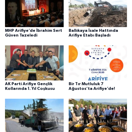
MHP Arifiye’de İbrahim Sert
Ballıkaya İsale Hattında
Güven Tazeledi
Arifiye Etabı Başladı
AK Parti Arifiye Gençlik
Bir Tır Mutluluk 7
Kollarında 1. Yıl Coşkusu
Ağustos’ta Arifiye’de!