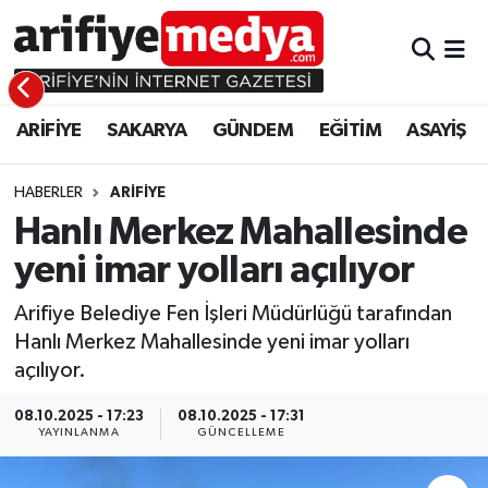
ARİFİYE
ARİFİYE
Sakarya Hava Durumu
ARİFİYE
SAKARYA
GÜNDEM
EĞİTİM
ASAYİŞ
SAKARYA
GÜNDEM
Sakarya Namaz Vakitleri
GÜNDEM
EĞİTİM
Sakarya Trafik Yoğunluk Haritası
HABERLER
ARİFİYE
Hanlı Merkez Mahallesinde
EĞİTİM
EKONOMİ
Süper Lig Puan Durumu ve Fikstür
yeni imar yolları açılıyor
ASAYİŞ
ASAYİŞ
Tüm Manşetler
Arifiye Belediye Fen İşleri Müdürlüğü tarafından
Hanlı Merkez Mahallesinde yeni imar yolları
EKONOMİ
Son Dakika Haberleri
açılıyor.
Haber Arşivi
08.10.2025 - 17:23
08.10.2025 - 17:31
YAYINLANMA
GÜNCELLEME