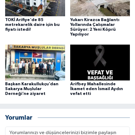
TOKİ Arifiye'de 85
Yukarı Kirazca Bağlantı
metrekarelik daire için bu
Yollarında Çalışmalar
fiyatı istedi!
Sürüyor: 2 Yeni Köprü
Yapılıyor
Başkan Karakullukçu’dan
Arifbey Mahallesinde
Sakarya Muşlular
İkamet eden İsmail Aydın
Derneği’ne ziyaret
vefat etti
Yorumlar