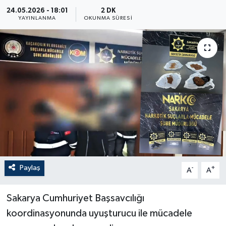
24.05.2026 - 18:01
2 DK
YAYINLANMA
OKUNMA SÜRESI
Paylaş
-
+
A
A
Sakarya Cumhuriyet Başsavcılığı
koordinasyonunda uyuşturucu ile mücadele