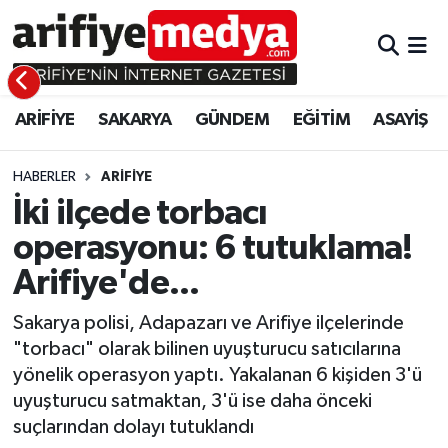
ARİFİYE
ARİFİYE
Sakarya Hava Durumu
ARİFİYE
SAKARYA
GÜNDEM
EĞİTİM
ASAYİŞ
SAKARYA
GÜNDEM
Sakarya Namaz Vakitleri
GÜNDEM
EĞİTİM
Sakarya Trafik Yoğunluk Haritası
HABERLER
ARİFİYE
İki ilçede torbacı
EĞİTİM
EKONOMİ
Süper Lig Puan Durumu ve Fikstür
operasyonu: 6 tutuklama!
Arifiye'de...
ASAYİŞ
ASAYİŞ
Tüm Manşetler
Sakarya polisi, Adapazarı ve Arifiye ilçelerinde
EKONOMİ
Son Dakika Haberleri
"torbacı" olarak bilinen uyuşturucu satıcılarına
yönelik operasyon yaptı. Yakalanan 6 kişiden 3'ü
Haber Arşivi
uyuşturucu satmaktan, 3'ü ise daha önceki
suçlarından dolayı tutuklandı