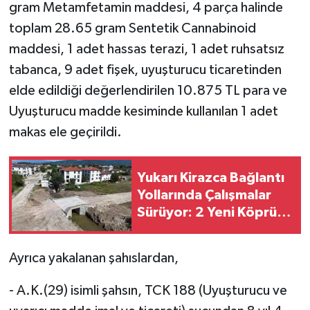
gram Metamfetamin maddesi, 4 parça halinde
toplam 28.65 gram Sentetik Cannabinoid
maddesi, 1 adet hassas terazi, 1 adet ruhsatsız
tabanca, 9 adet fişek, uyuşturucu ticaretinden
elde edildiği değerlendirilen 10.875 TL para ve
Uyuşturucu madde kesiminde kullanılan 1 adet
makas ele geçirildi.
Yukarı Kirazca Bağlantı
Yollarında Çalışmalar
Sürüyor: 2 Yeni Köprü
Yapılıyor
Ayrıca yakalanan şahıslardan,
- A.K.(29) isimli şahsın, TCK 188 (Uyuşturucu ve