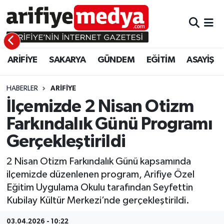
ARİFİYE
ARİFİYE
Sakarya Hava Durumu
ARİFİYE
SAKARYA
GÜNDEM
EĞİTİM
ASAYİŞ
SAKARYA
GÜNDEM
Sakarya Namaz Vakitleri
GÜNDEM
EĞİTİM
Sakarya Trafik Yoğunluk Haritası
HABERLER
ARİFİYE
İlçemizde 2 Nisan Otizm
EĞİTİM
EKONOMİ
Süper Lig Puan Durumu ve Fikstür
Farkındalık Günü Programı
Gerçekleştirildi
ASAYİŞ
ASAYİŞ
Tüm Manşetler
2 Nisan Otizm Farkındalık Günü kapsamında
EKONOMİ
Son Dakika Haberleri
ilçemizde düzenlenen program, Arifiye Özel
Eğitim Uygulama Okulu tarafından Seyfettin
Haber Arşivi
Kubilay Kültür Merkezi’nde gerçekleştirildi.
03.04.2026 - 10:22