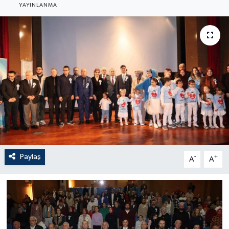
YAYINLANMA
Paylaş
-
+
A
A