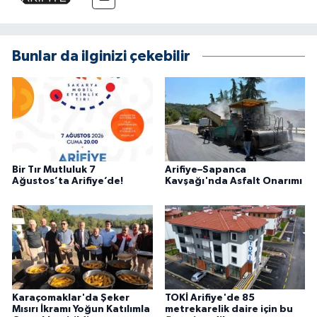
Bunlar da ilginizi çekebilir
Bir Tır Mutluluk 7
Arifiye–Sapanca
Ağustos’ta Arifiye’de!
Kavşağı'nda Asfalt Onarımı
Karaçomaklar'da Şeker
TOKİ Arifiye'de 85
Mısırı İkramı Yoğun Katılımla
metrekarelik daire için bu