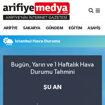
ARİFİYE
ARİFİYE
Sakarya Hava Durumu
ARİFİYE
SAKARYA
GÜNDEM
EĞİTİM
ASAYİŞ
SAKARYA
GÜNDEM
Sakarya Namaz Vakitleri
İstanbul Hava Durumu
GÜNDEM
EĞİTİM
Sakarya Trafik Yoğunluk Haritası
EĞİTİM
EKONOMİ
Süper Lig Puan Durumu ve Fikstür
Bugün, Yarın ve 1 Haftalık Hava
ASAYİŞ
ASAYİŞ
Tüm Manşetler
Durumu Tahmini
EKONOMİ
Son Dakika Haberleri
ŞU AN
Haber Arşivi