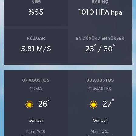
NEM
BASINÇ
%55
1010 HPA
hpa
RÜZGAR
EN DÜŞÜK / EN YÜKSEK
°
°
5.81 M/S
23
/ 30
07 AĞUSTOS
08 AĞUSTOS
CUMA
CUMARTESI
°
°
26
27
Güneşli
Güneşli
Nem: %69
Nem: %65