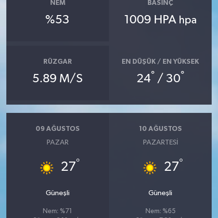
NEM
BASINÇ
%53
1009 HPA
hpa
RÜZGAR
EN DÜŞÜK / EN YÜKSEK
°
°
5.89 M/S
24
/ 30
09 AĞUSTOS
10 AĞUSTOS
PAZAR
PAZARTESI
°
°
27
27
Güneşli
Güneşli
Nem: %71
Nem: %65