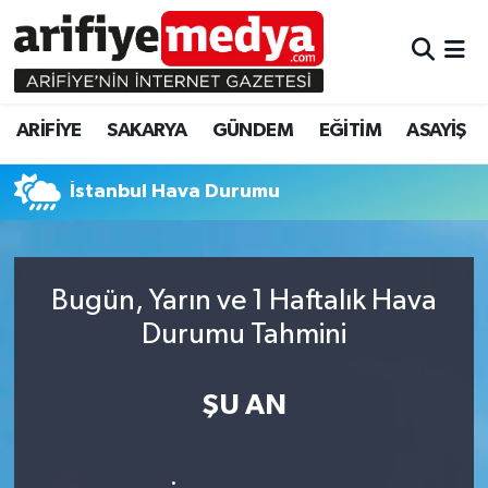
ARİFİYE
ARİFİYE
Sakarya Hava Durumu
ARİFİYE
SAKARYA
GÜNDEM
EĞİTİM
ASAYİŞ
SAKARYA
GÜNDEM
Sakarya Namaz Vakitleri
İstanbul Hava Durumu
GÜNDEM
EĞİTİM
Sakarya Trafik Yoğunluk Haritası
EĞİTİM
EKONOMİ
Süper Lig Puan Durumu ve Fikstür
Bugün, Yarın ve 1 Haftalık Hava
ASAYİŞ
ASAYİŞ
Tüm Manşetler
Durumu Tahmini
EKONOMİ
Son Dakika Haberleri
ŞU AN
Haber Arşivi