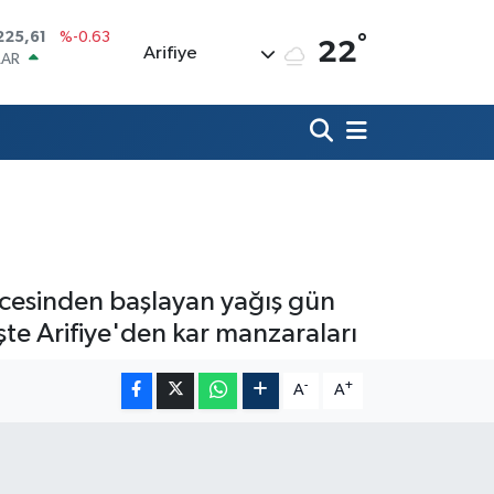
°
LAR
22
Arifiye
7143
%0.16
RO
0317
%-0.02
RLİN
2463
%0.07
M ALTIN
4.81
%1.44
T100
799
%70
COIN
225,61
%-0.63
 gecesinden başlayan yağış gün
şte Arifiye'den kar manzaraları
-
+
A
A