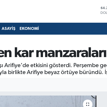
DO
47,
EU
55,
STE
ASAYİŞ
EKONOMİ
64,
GRA
657
BİS
den kar manzaraları
13.
BIT
64.
ğışı Arifiye'de etkisini gösterdi. Perşembe
la birlikte Arifiye beyaz örtüye büründü. İ