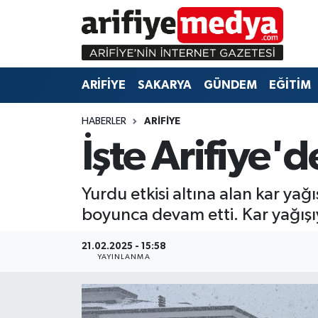
ARİFİYE
ARİFİYE
Sakarya Hava Durumu
ARİFİYE
SAKARYA
GÜNDEM
EĞİTİM
SAKARYA
GÜNDEM
Sakarya Namaz Vakitleri
HABERLER
ARİFİYE
GÜNDEM
EĞİTİM
Sakarya Trafik Yoğunluk Haritası
İşte Arifiye'
EĞİTİM
EKONOMİ
Süper Lig Puan Durumu ve Fikstür
Yurdu etkisi altına alan kar ya
ASAYİŞ
ASAYİŞ
Tüm Manşetler
boyunca devam etti. Kar yağışıy
EKONOMİ
Son Dakika Haberleri
21.02.2025 - 15:58
YAYINLANMA
Haber Arşivi