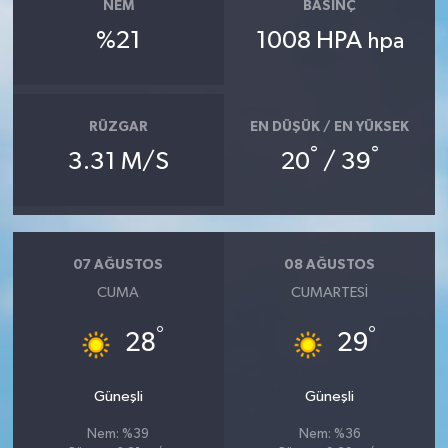
NEM
BASINÇ
%21
1008 HPA
hpa
RÜZGAR
EN DÜŞÜK / EN YÜKSEK
°
°
3.31 M/S
20
/ 39
07 AĞUSTOS
08 AĞUSTOS
CUMA
CUMARTESI
°
°
28
29
Güneşli
Güneşli
Nem: %39
Nem: %36