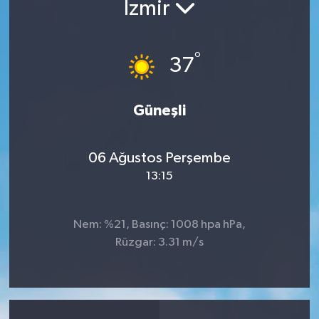
İzmir
°
37
Güneşli
06 Ağustos Perşembe
13:15
Nem: %21, Basınç: 1008 hpa hPa,
Rüzgar: 3.31 m/s