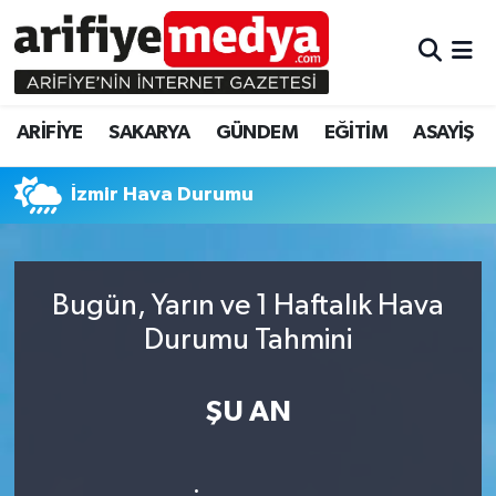
ARİFİYE
ARİFİYE
Sakarya Hava Durumu
ARİFİYE
SAKARYA
GÜNDEM
EĞİTİM
ASAYİŞ
SAKARYA
GÜNDEM
Sakarya Namaz Vakitleri
İzmir Hava Durumu
GÜNDEM
EĞİTİM
Sakarya Trafik Yoğunluk Haritası
EĞİTİM
EKONOMİ
Süper Lig Puan Durumu ve Fikstür
Bugün, Yarın ve 1 Haftalık Hava
ASAYİŞ
ASAYİŞ
Tüm Manşetler
Durumu Tahmini
EKONOMİ
Son Dakika Haberleri
ŞU AN
Haber Arşivi