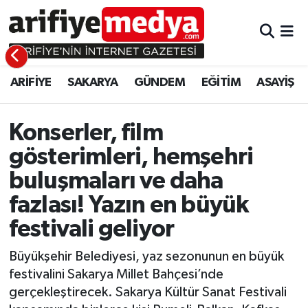
ARİFİYE
ARİFİYE
Sakarya Hava Durumu
ARİFİYE
SAKARYA
GÜNDEM
EĞİTİM
ASAYİŞ
SAKARYA
GÜNDEM
Sakarya Namaz Vakitleri
GÜNDEM
EĞİTİM
Sakarya Trafik Yoğunluk Haritası
Konserler, film
gösterimleri, hemşehri
EĞİTİM
EKONOMİ
Süper Lig Puan Durumu ve Fikstür
buluşmaları ve daha
ASAYİŞ
ASAYİŞ
Tüm Manşetler
fazlası! Yazın en büyük
festivali geliyor
EKONOMİ
Son Dakika Haberleri
Büyükşehir Belediyesi, yaz sezonunun en büyük
Haber Arşivi
festivalini Sakarya Millet Bahçesi’nde
gerçekleştirecek. Sakarya Kültür Sanat Festivali